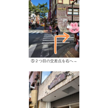
⑤２つ目の交差点を右へ→