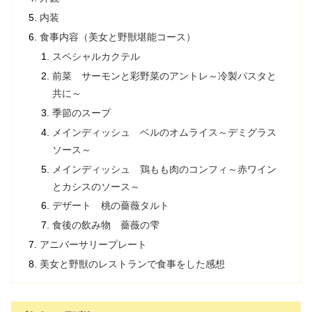
内装
食事内容（美女と野獣堪能コース）
スペシャルカクテル
前菜 サーモンと彩野菜のアントレ～冷製パスタと
共に～
季節のスープ
メインディッシュ ベルのオムライス～デミグラス
ソース～
メインディッシュ 鶏もも肉のコンフィ～赤ワイン
とカシスのソース～
デザート 桃の薔薇タルト
食後の飲み物 薔薇の雫
アニバーサリープレート
美女と野獣のレストランで食事をした感想