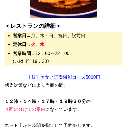
＜レストランの詳細＞
営業日
→月、木～日、祝日、祝前日
定休日
→
火、水
営業時間
→12：00～22：00
(ﾗｽﾄｵｰﾀﾞｰ19：30）
【昼】美女と野獣堪能コース5000円
感染対策などにより当面の間、
１２時・１４時・１７時・１９時３０分
の
４回に分けての案内
になっています。
ネット上から時間を指定して予約をします。