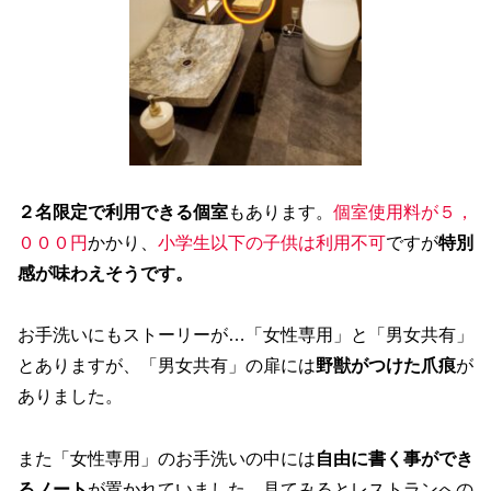
２名限定で利用できる個室
もあります。
個室使用料が５，
０００円
かかり、
小学生以下の子供は利用不可
ですが
特別
感が味わえそうです。
お手洗いにもストーリーが…「女性専用」と「男女共有」
とありますが、「男女共有」の扉には
野獣がつけた爪痕
が
ありました。
また「女性専用」のお手洗いの中には
自由に書く事ができ
るノート
が置かれていました。見てみるとレストランへの