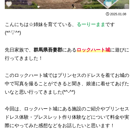
2025.01.08
こんにちは☆姉妹を育てている、
るーりーまま
です
(*^▽^*)
先日家族で、
群馬県吾妻郡
にある
ロックハート城
に遊びに
行ってきました！
このロックハート城ではプリンセスのドレスを着てお城の
中で写真を撮ることができると聞き、娘達に着せてあげた
いなと思い行ってきました(*^-^*)
今回は、ロックハート城にある施設のご紹介やプリンセス
ドレス体験・ブレスレット作り体験などについて料金や実
際にやってみた感想などをお話したいと思います！