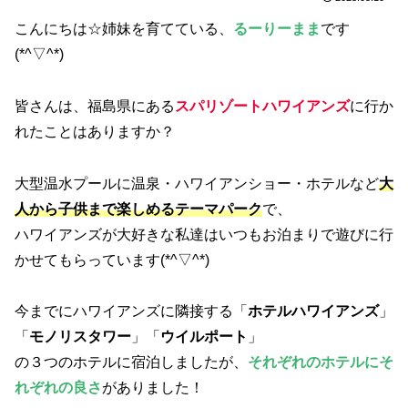
こんにちは☆姉妹を育てている、
るーりーまま
です
(*^▽^*)
皆さんは、福島県にある
スパリゾートハワイアンズ
に行か
れたことはありますか？
大型温水プールに温泉・ハワイアンショー・ホテルなど
大
人から子供まで楽しめるテーマパーク
で、
ハワイアンズが大好きな私達はいつもお泊まりで遊びに行
かせてもらっています(*^▽^*)
今までにハワイアンズに隣接する「
ホテルハワイアンズ
」
「
モノリスタワー
」「
ウイルポート
」
の３つのホテルに宿泊しましたが、
それぞれのホテルにそ
れぞれの良さ
がありました！