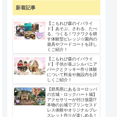
新着記事
【こもれび森のイバライ
ド】あそぶ、さわる、たべ
る、つくる！ワクワクを耕
す体験型ビレッジ☆園内の
遊具やフードコートを詳し
くご紹介！
【こもれび森のイバライ
ド】子供が喜ぶシルバニア
パークとクッキー作り体験
について料金や施設内を詳
しくご紹介！
【群馬県にあるヨーロッパ
の古城・ロックハート城】
アクセサリーが付け放題!?
本物のお城でプリンセスド
レス体験やオリジナルブレ
スレット作りが楽しめる！