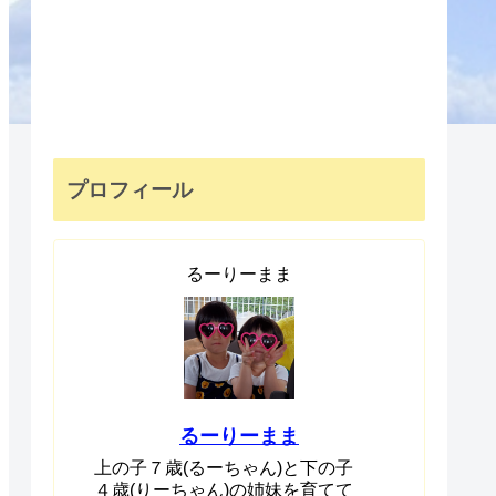
プロフィール
るーりーまま
るーりーまま
上の子７歳(るーちゃん)と下の子
４歳(りーちゃん)の姉妹を育てて