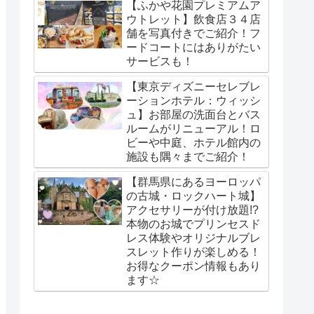
【ふかや花園プレミアムア
ウトレット】飲食店３４店
舗を写真付きでご紹介！フ
ードコートにはありがたい
サービスも！
【東京ディズニーセレブレ
ーションホテル：ウィッシ
ュ】お部屋の洗面台とバス
ルームがリニューアル！ロ
ビーや中庭、ホテル館内の
施設も隅々までご紹介！
【群馬県にあるヨーロッパ
の古城・ロックハート城】
アクセサリーが付け放題!?
本物のお城でプリンセスド
レス体験やオリジナルブレ
スレット作りが楽しめる！
お得なクーポン情報もあり
ます☆