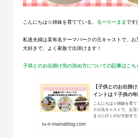
こんにちは☆姉妹を育てている、
るーりーまま
です(
私達夫婦は某有名テーマパークの元キャストで、お
大好きで、よく家族で出掛けます！
子供とのお出掛け先の決め方についての記事はこちら
【子供とのお出掛け
イントは？子供の年
こんにちは☆姉妹を育てて
クの元キャストで、お互
まりに行くのが大好きで
ru-ri-mamablog.com