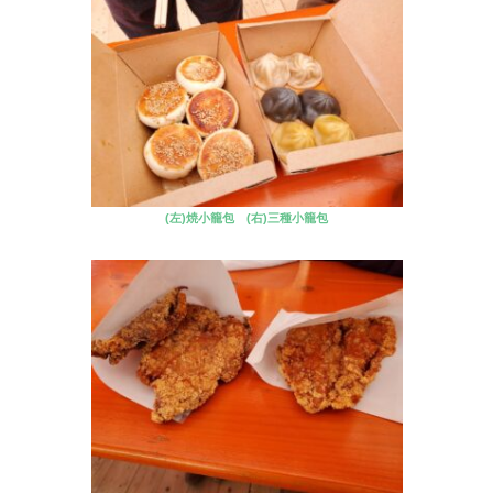
(左)焼小籠包 (右)三種小籠包