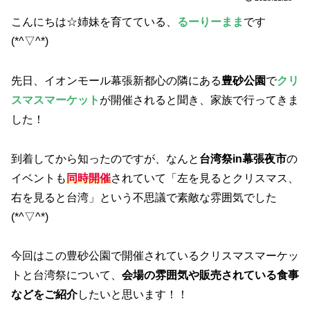
こんにちは☆姉妹を育てている、
るーりーまま
です
(*^▽^*)
先日、イオンモール幕張新都心の隣にある
豊砂公園
で
クリ
スマスマーケット
が開催されると聞き、家族で行ってきま
した！
到着してから知ったのですが、なんと
台湾祭in幕張夜市
の
イベントも
同時開催
されていて「左を見るとクリスマス、
右を見ると台湾」という不思議で素敵な雰囲気でした
(*^▽^*)
今回はこの豊砂公園で開催されているクリスマスマーケッ
トと台湾祭について、
会場の雰囲気や販売されている食事
などをご紹介
したいと思います！！