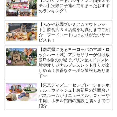
【スパリゾートハワイアンズ隣接３ホ
テル】実際に子連れで泊まったおすす
めランキング！
【ふかや花園プレミアムアウトレッ
ト】飲食店３４店舗を写真付きでご紹
介！フードコートにはありがたいサー
ビスも！
【群馬県にあるヨーロッパの古城・ロ
ックハート城】アクセサリーが付け放
題!?本物のお城でプリンセスドレス体
験やオリジナルブレスレット作りが楽
しめる！お得なクーポン情報もありま
す☆
【東京ディズニーセレブレーションホ
テル：ウィッシュ】お部屋の洗面台と
バスルームがリニューアル！ロビーや
中庭、ホテル館内の施設も隅々までご
紹介！