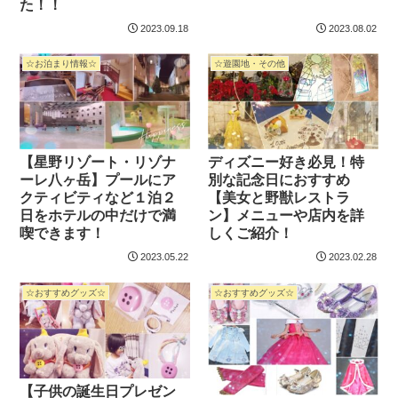
た！！
2023.09.18
2023.08.02
☆お泊まり情報☆
☆遊園地・その他
【星野リゾート・リゾナ
ディズニー好き必見！特
ーレ八ヶ岳】プールにア
別な記念日におすすめ
クティビティなど１泊２
【美女と野獣レストラ
日をホテルの中だけで満
ン】メニューや店内を詳
喫できます！
しくご紹介！
2023.05.22
2023.02.28
☆おすすめグッズ☆
☆おすすめグッズ☆
【子供の誕生日プレゼン