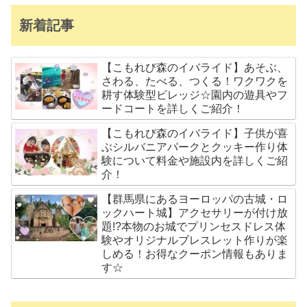
新着記事
【こもれび森のイバライド】あそぶ、
さわる、たべる、つくる！ワクワクを
耕す体験型ビレッジ☆園内の遊具やフ
ードコートを詳しくご紹介！
【こもれび森のイバライド】子供が喜
ぶシルバニアパークとクッキー作り体
験について料金や施設内を詳しくご紹
介！
【群馬県にあるヨーロッパの古城・ロ
ックハート城】アクセサリーが付け放
題!?本物のお城でプリンセスドレス体
験やオリジナルブレスレット作りが楽
しめる！お得なクーポン情報もありま
す☆