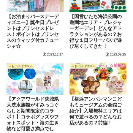
【お泊まりバースデーデ
【国営ひたち海浜公園の
ィズニー】誕生日プレゼ
遊園地エリア・プレジャ
ントはプリンセスドレ
ーガーデン】どんなアト
ス！ポイントはプリンセ
ラクションがあるの？お
スのウィッグ付カチュー
得な１日フリーパスで遊
シャ☆
び尽くしてきた！
2023.12.17
2023.09.25
☆お出掛け情報☆
☆お出掛け情報☆
【アクアワールド茨城県
【横浜アンパンマンこど
大洗水族館がすみっコぐ
もミュージアムの全館ご
らしと期間限定のコラ
紹介】入場無料エリアは
ボ！】コラボグッズやフ
何で遊べるの？どんなお
ォトスポット・海の生き
店があるの？前編！
物など可愛さ満点でし