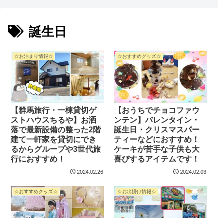
誕生日
☆お泊まり情報☆
☆おすすめグッズ☆
【群馬旅行・一棟貸切ゲ
【おうちでチョコファウ
ストハウスちるや】お洒
ンテン】バレンタイン・
落で最新設備の整った2階
誕生日・クリスマスパー
建て一軒家を貸切にでき
ティーなどにおすすめ！
るからグループや3世代旅
ケーキが苦手な子供も大
行におすすめ！
喜びするアイテムです！
2024.02.26
2024.02.03
☆おすすめグッズ☆
☆お出掛け情報☆