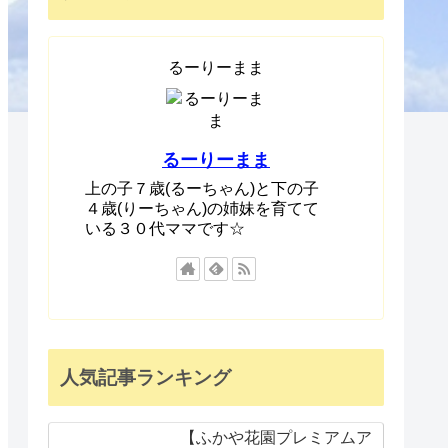
るーりーまま
るーりーまま
上の子７歳(るーちゃん)と下の子
４歳(りーちゃん)の姉妹を育てて
いる３０代ママです☆
人気記事ランキング
【ふかや花園プレミアムア