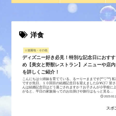
洋食
☆遊園地・その他
ディズニー好き必見！特別な記念日におすす
め【美女と野獣レストラン】メニューや店内
を詳しくご紹介！
こんにちは☆姉妹を育てている、るーりーままです(*^▽^*) 私事
ですが先日、１０回目の結婚記念日を迎えました(≧∀≦)♡ 皆さ
んは結婚記念日はどう過ごされますか？お子さんが小学校に
がると、平日の家族揃ってのお出掛けや旅行はもっと見る...
2023.02.
スポ