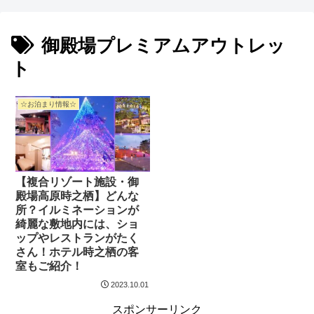
御殿場プレミアムアウトレッ
ト
☆お泊まり情報☆
【複合リゾート施設・御
殿場高原時之栖】どんな
所？イルミネーションが
綺麗な敷地内には、ショ
ップやレストランがたく
さん！ホテル時之栖の客
室もご紹介！
2023.10.01
スポンサーリンク