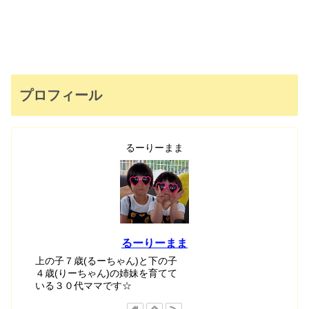
プロフィール
るーりーまま
るーりーまま
上の子７歳(るーちゃん)と下の子
４歳(りーちゃん)の姉妹を育てて
いる３０代ママです☆