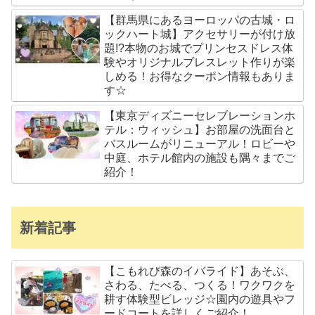
【群馬県にあるヨーロッパの古城・ロ
ックハート城】アクセサリーが付け放
題!?本物のお城でプリンセスドレス体
験やオリジナルブレスレット作りが楽
しめる！お得なクーポン情報もありま
す☆
【東京ディズニーセレブレーションホ
テル：ウィッシュ】お部屋の洗面台と
バスルームがリニューアル！ロビーや
中庭、ホテル館内の施設も隅々までご
紹介！
新着記事
【こもれび森のイバライド】あそぶ、
さわる、たべる、つくる！ワクワクを
耕す体験型ビレッジ☆園内の遊具やフ
ードコートを詳しくご紹介！