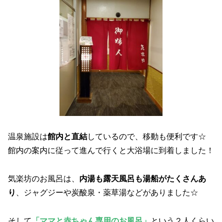
温泉施設は
館内と直結
しているので、移動も便利です☆
館内の案内に従って進んで行くと大浴場に到着しました！
気楽坊のお風呂は、
内湯も露天風呂も湯船がたくさんあ
り
、ジャグジーや炭酸泉・薬草湯などがありました☆
そして
「ママと赤ちゃん
専用
のお風呂」
という２人くらい