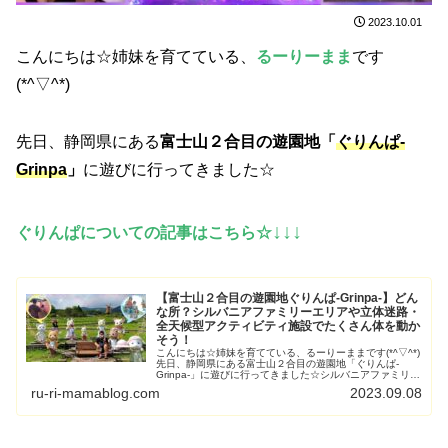
2023.10.01
こんにちは☆姉妹を育てている、
るーりーまま
です
(*^▽^*)
先日、静岡県にある
富士山２合目の遊園地「
ぐりんぱ-
Grinpa
」
に遊びに行ってきました☆
↓↓↓
ぐりんぱについての記事はこちら☆
【富士山２合目の遊園地ぐりんぱ-Grinpa-】どん
な所？シルバニアファミリーエリアや立体迷路・
全天候型アクティビティ施設でたくさん体を動か
そう！
こんにちは☆姉妹を育てている、るーりーままです(*^▽^*)
先日、静岡県にある富士山２合目の遊園地「ぐりんぱ-
Grinpa-」に遊びに行ってきました☆シルバニアファミリー
のテーマパークがあるとの事でそれを目もっと見る...
ru-ri-mamablog.com
2023.09.08