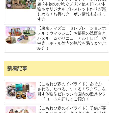
題!?本物のお城でプリンセスドレス体
験やオリジナルブレスレット作りが楽
しめる！お得なクーポン情報もありま
す☆
【東京ディズニーセレブレーションホ
テル：ウィッシュ】お部屋の洗面台と
バスルームがリニューアル！ロビーや
中庭、ホテル館内の施設も隅々までご
紹介！
新着記事
【こもれび森のイバライド】あそぶ、
さわる、たべる、つくる！ワクワクを
耕す体験型ビレッジ☆園内の遊具やフ
ードコートを詳しくご紹介！
【こもれび森のイバライド】子供が喜