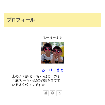
プロフィール
るーりーまま
るーりーまま
上の子７歳(るーちゃん)と下の子
４歳(りーちゃん)の姉妹を育てて
いる３０代ママです☆