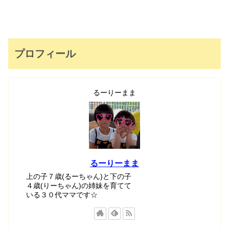
プロフィール
るーりーまま
るーりーまま
上の子７歳(るーちゃん)と下の子
４歳(りーちゃん)の姉妹を育てて
いる３０代ママです☆