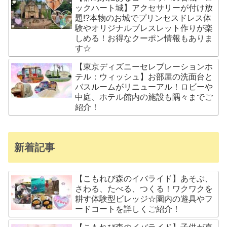
ックハート城】アクセサリーが付け放
題!?本物のお城でプリンセスドレス体
験やオリジナルブレスレット作りが楽
しめる！お得なクーポン情報もありま
す☆
【東京ディズニーセレブレーションホ
テル：ウィッシュ】お部屋の洗面台と
バスルームがリニューアル！ロビーや
中庭、ホテル館内の施設も隅々までご
紹介！
新着記事
【こもれび森のイバライド】あそぶ、
さわる、たべる、つくる！ワクワクを
耕す体験型ビレッジ☆園内の遊具やフ
ードコートを詳しくご紹介！