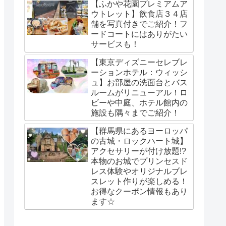
【ふかや花園プレミアムア
ウトレット】飲食店３４店
舗を写真付きでご紹介！フ
ードコートにはありがたい
サービスも！
【東京ディズニーセレブレ
ーションホテル：ウィッシ
ュ】お部屋の洗面台とバス
ルームがリニューアル！ロ
ビーや中庭、ホテル館内の
施設も隅々までご紹介！
【群馬県にあるヨーロッパ
の古城・ロックハート城】
アクセサリーが付け放題!?
本物のお城でプリンセスド
レス体験やオリジナルブレ
スレット作りが楽しめる！
お得なクーポン情報もあり
ます☆