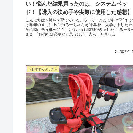
い！悩んだ結果買ったのは、システムベッ
ド！【購入の決め手や実際に使用した感想】
こんにちは☆姉妹を育てている、るーりーままです(*^▽^*) うち
は昨年の４月に上の子(るーちゃん)が小学校に入学しました☆
その時に勉強机をどうしようか悩む時期がきました！ るーりー
まま 「勉強机は必要だと思うけど、大もっと見る...
2023.01.
☆おすすめグッズ☆