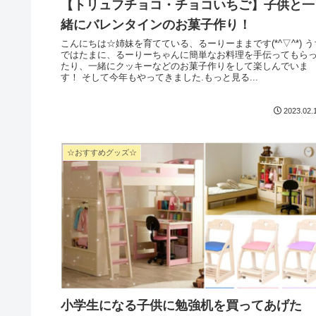
【トリュフチョコ・チョコいちご】子供と一
緒にバレンタインのお菓子作り！
こんにちは☆姉妹を育てている、るーりーままです(*^▽^*) うち
ではたまに、るーりーちゃんに簡単なお料理を手伝ってもら
たり、一緒にクッキーなどのお菓子作りをして楽しんでいま
す！ そして今年もやってきました.もっと見る...
2023.02.
☆おすすめグッズ☆
小学生になる子供に勉強机を買ってあげた