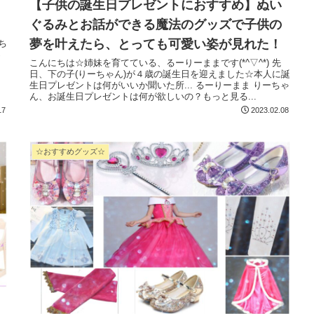
【子供の誕生日プレゼントにおすすめ】ぬい
ぐるみとお話ができる魔法のグッズで子供の
夢を叶えたら、とっても可愛い姿が見れた！
っ
こんにちは☆姉妹を育てている、るーりーままです(*^▽^*) 先
日、下の子(りーちゃん)が４歳の誕生日を迎えました☆本人に誕
生日プレゼントは何がいいか聞いた所... るーりーまま りーちゃ
ん、お誕生日プレゼントは何が欲しいの？もっと見る...
17
2023.02.08
☆おすすめグッズ☆