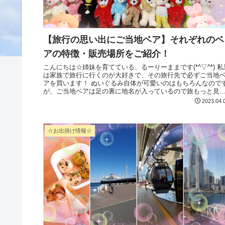
【旅行の思い出にご当地ベア】それぞれのベ
アの特徴・販売場所をご紹介！
こんにちは☆姉妹を育てている、るーりーままです(*^▽^*) 私達
は家族で旅行に行くのが大好きで、その旅行先で必ずご当地
アを買います！ ぬいぐるみ自体が可愛いのはもちろんなのです
が、ご当地ベアは足の裏に地名が入っているので旅もっと見
る...
2023.04.
☆お出掛け情報☆