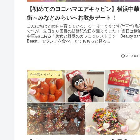
【初めてのヨコハマエアキャビン】横浜中華
街～みなとみらいへお散歩デート！
こんにちは☆姉妹を育てている、るーりーままです(*^▽^*) 私事
ですが、先日１０回目の結婚記念日を迎えました！ 当日は横浜
中華街にある「美女と野獣のカフェ＆レストラン Beauty＆th
Beast」でランチを食べ、とてももっと見る...
2023.03.
☆子供とイベント☆