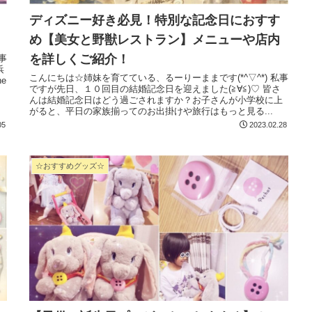
ディズニー好き必見！特別な記念日におすす
め【美女と野獣レストラン】メニューや店内
を詳しくご紹介！
こんにちは☆姉妹を育てている、るーりーままです(*^▽^*) 私事
e
ですが先日、１０回目の結婚記念日を迎えました(≧∀≦)♡ 皆さ
んは結婚記念日はどう過ごされますか？お子さんが小学校に上
がると、平日の家族揃ってのお出掛けや旅行はもっと見る...
05
2023.02.28
☆おすすめグッズ☆