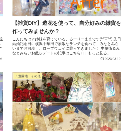
【雑貨DIY】造花を使って、自分好みの雑貨を
作ってみませんか？
こんにちは☆姉妹を育てている、るーりーままです(*^▽^*) 先日
結婚記念日に横浜中華街で素敵なランチを食べて、みなとみら
ベ
いまでお散歩し、ロープウェイに乗ってきました！ 中華街＆み
なとみらいお散歩デートの記事はこちら↓↓↓ もっと見る...
04
2023.03.12
☆遊園地・その他