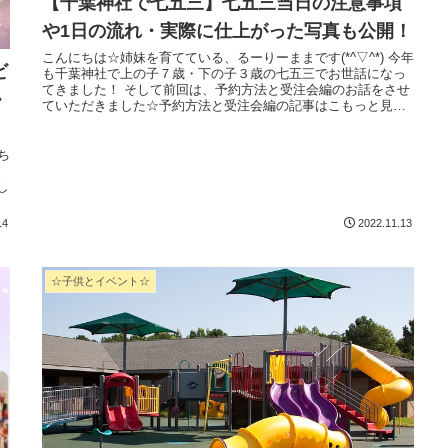
【千葉神社で七五三】七五三当日の注意事項
や1日の流れ・実際に仕上がった写真も公開！
こんにちは☆姉妹を育てている、るーりーままです(*^▽^*) 今年
ビ
も千葉神社で上の子７歳・下の子３歳の七五三でお世話になっ
てきました！ そして前回は、予約方法と受注会編のお話をさせ
・
ていただきました☆予約方法と受注会編の記事はこもっと見
る...
ト
し
14
2022.11.13
☆子供とイベント☆