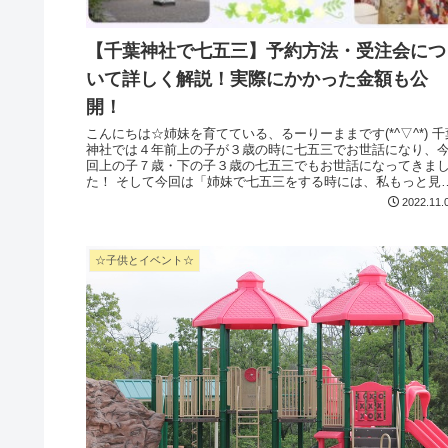
【千葉神社で七五三】予約方法・受注会につ
いて詳しく解説！実際にかかった金額も公
開！
こんにちは☆姉妹を育てている、るーりーままです(*^▽^*) 千葉
神社では４年前上の子が３歳の時に七五三でお世話になり、
回上の子７歳・下の子３歳の七五三でもお世話になってきま
た！ そして今回は「姉妹で七五三をする時には、私もっと見
る...
2022.11.
☆子供とイベント☆