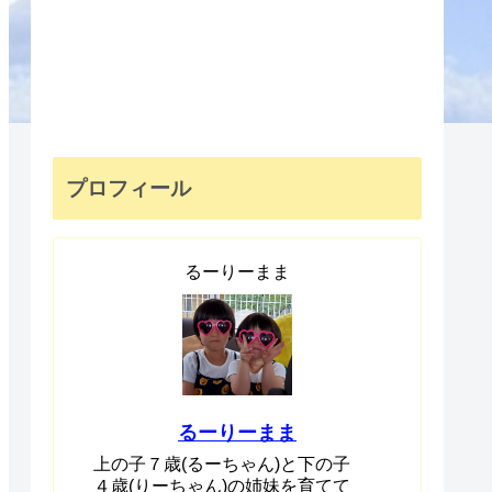
プロフィール
るーりーまま
るーりーまま
上の子７歳(るーちゃん)と下の子
４歳(りーちゃん)の姉妹を育てて