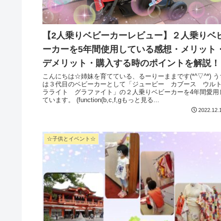
【2人乗りベビーカーレビュー】２人乗りベ
ーカーを5年間使用している感想・メリット
デメリット・購入する時のポイントを解説！
こんにちは☆姉妹を育てている、るーりーままです(*^▽^*) うち
は３代目のベビーカーとして「ジュービー カブース ウル
ラライト グラファイト」の２人乗りベビーカーを4年間愛用
ています。 (function(b,c,f,gもっと見る...
2022.12.
☆子供とイベント☆