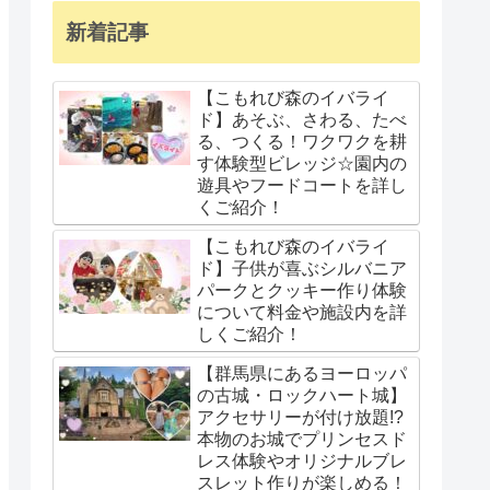
新着記事
【こもれび森のイバライ
ド】あそぶ、さわる、たべ
る、つくる！ワクワクを耕
す体験型ビレッジ☆園内の
遊具やフードコートを詳し
くご紹介！
【こもれび森のイバライ
ド】子供が喜ぶシルバニア
パークとクッキー作り体験
について料金や施設内を詳
しくご紹介！
【群馬県にあるヨーロッパ
の古城・ロックハート城】
アクセサリーが付け放題!?
本物のお城でプリンセスド
レス体験やオリジナルブレ
スレット作りが楽しめる！