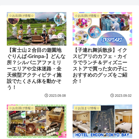
☆お出掛け情報☆
☆お出掛け情報☆
【富士山２合目の遊園地
【子連れ舞浜散歩】イク
ぐりんぱ-Grinpa-】どんな
スピアリのカフェ・カイ
所？シルバニアファミリ
ラでランチ＆ディズニー
ーエリアや立体迷路・全
ストアで買った女の子に
天候型アクティビティ施
おすすめのグッズをご紹
設でたくさん体を動かそ
介！
う！
2023.09.08
2023.09.02
☆お出掛け情報☆
☆お泊まり情報☆