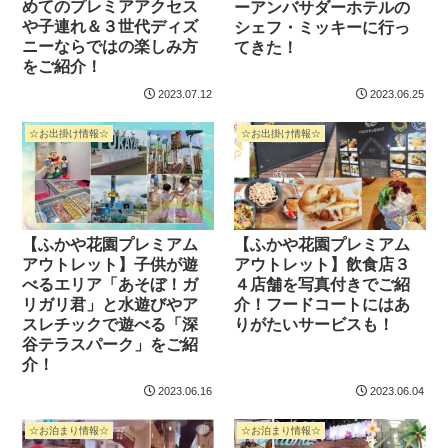
めてのプレミアアクセス
ーアンバサダーホテルの
や子連れ＆３世代ディズ
シェフ・ミッキーに行っ
ニーならではの楽しみ方
てきた！
をご紹介！
2023.07.12
2023.06.25
☆お出掛け情報☆
☆お出掛け情報☆
【ふかや花園プレミアム
【ふかや花園プレミアム
アウトレット】子供が遊
アウトレット】飲食店３
べるエリア「あそぼ！ガ
４店舗を写真付きでご紹
リガリ君」と水遊びやア
介！フードコートにはあ
スレチックで遊べる「深
りがたいサービスも！
谷テラスパーク」をご紹
介！
2023.06.16
2023.06.04
☆お泊まり情報☆
☆お泊まり情報☆