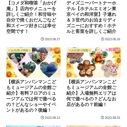
【コメダ和喫茶「おかげ
ディズニーパートナーホ
庵」】店内やメニューを
テル【ホテルエミオン東
詳しくご紹介！和甘味や
京ベイの和洋室】子連れ
自分で焼くおだんごなど
＆３世代のお泊まりディ
和スイーツ好きには幸せ
ズニーにおすすめ！ホテ
空間です！
ルと客室を詳しくご紹介
2023.08.27
2023.08.16
☆お出掛け情報☆
☆お出掛け情報☆
【横浜アンパンマンこど
【横浜アンパンマンこど
もミュージアムの全館ご
もミュージアムの全館ご
紹介】有料フロアのミュ
紹介】入場無料エリアは
ージアムでは何で遊べる
何で遊べるの？どんなお
の？どんなショーやイベ
店があるの？前編！
ントがあるの？後編！
2023.08.12
2023.08.02