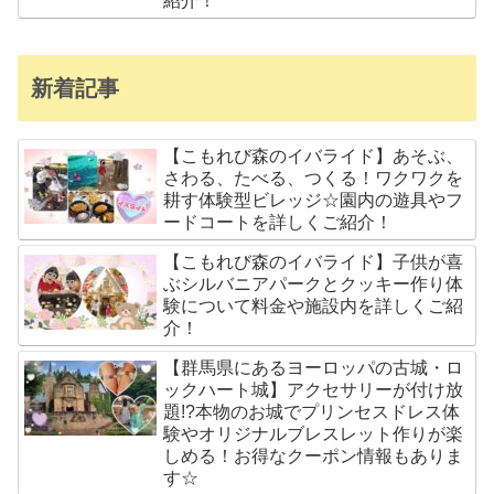
紹介！
新着記事
【こもれび森のイバライド】あそぶ、
さわる、たべる、つくる！ワクワクを
耕す体験型ビレッジ☆園内の遊具やフ
ードコートを詳しくご紹介！
【こもれび森のイバライド】子供が喜
ぶシルバニアパークとクッキー作り体
験について料金や施設内を詳しくご紹
介！
【群馬県にあるヨーロッパの古城・ロ
ックハート城】アクセサリーが付け放
題!?本物のお城でプリンセスドレス体
験やオリジナルブレスレット作りが楽
しめる！お得なクーポン情報もありま
す☆