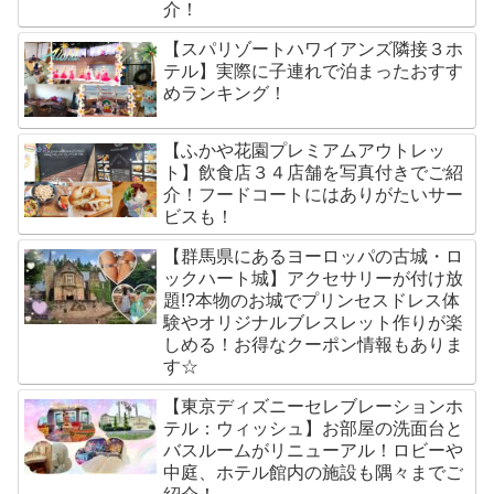
介！
【スパリゾートハワイアンズ隣接３ホ
テル】実際に子連れで泊まったおすす
めランキング！
【ふかや花園プレミアムアウトレッ
ト】飲食店３４店舗を写真付きでご紹
介！フードコートにはありがたいサー
ビスも！
【群馬県にあるヨーロッパの古城・ロ
ックハート城】アクセサリーが付け放
題!?本物のお城でプリンセスドレス体
験やオリジナルブレスレット作りが楽
しめる！お得なクーポン情報もありま
す☆
【東京ディズニーセレブレーションホ
テル：ウィッシュ】お部屋の洗面台と
バスルームがリニューアル！ロビーや
中庭、ホテル館内の施設も隅々までご