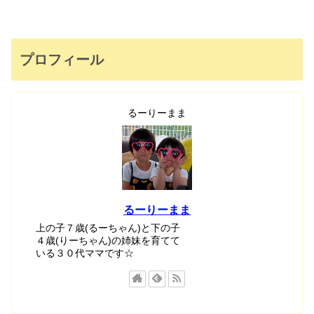
プロフィール
るーりーまま
るーりーまま
上の子７歳(るーちゃん)と下の子
４歳(りーちゃん)の姉妹を育てて
いる３０代ママです☆