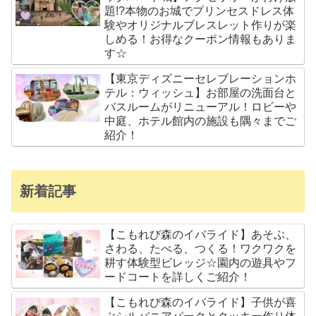
題!?本物のお城でプリンセスドレス体
験やオリジナルブレスレット作りが楽
しめる！お得なクーポン情報もありま
す☆
【東京ディズニーセレブレーションホ
テル：ウィッシュ】お部屋の洗面台と
バスルームがリニューアル！ロビーや
中庭、ホテル館内の施設も隅々までご
紹介！
新着記事
【こもれび森のイバライド】あそぶ、
さわる、たべる、つくる！ワクワクを
耕す体験型ビレッジ☆園内の遊具やフ
ードコートを詳しくご紹介！
【こもれび森のイバライド】子供が喜