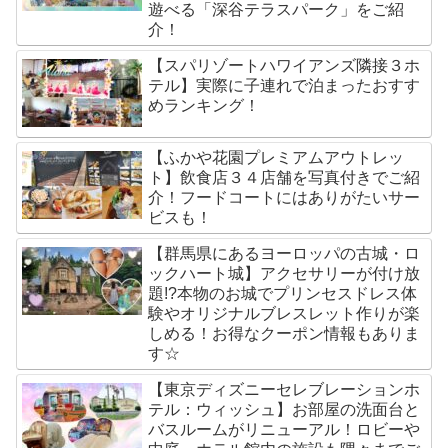
遊べる「深谷テラスパーク」をご紹
介！
【スパリゾートハワイアンズ隣接３ホ
テル】実際に子連れで泊まったおすす
めランキング！
【ふかや花園プレミアムアウトレッ
ト】飲食店３４店舗を写真付きでご紹
介！フードコートにはありがたいサー
ビスも！
【群馬県にあるヨーロッパの古城・ロ
ックハート城】アクセサリーが付け放
題!?本物のお城でプリンセスドレス体
験やオリジナルブレスレット作りが楽
しめる！お得なクーポン情報もありま
す☆
【東京ディズニーセレブレーションホ
テル：ウィッシュ】お部屋の洗面台と
バスルームがリニューアル！ロビーや