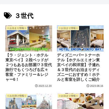
３世代
☆お泊まり情報☆
☆お泊まり情報☆
【ラ・ジェント・ホテル
ディズニーパートナーホ
東京ベイ】２段ベッドが
テル【ホテルエミオン東
２つもあるお部屋!?３世代
京ベイの和洋室】子連れ
旅行でもくつろげる広々
＆３世代のお泊まりディ
客室・ファミリー＆レジ
ズニーにおすすめ！ホテ
ャー6！
ルと客室を詳しくご紹介
2023.12.20
2023.08.16
☆お出掛け情報☆
☆お泊まり情報☆