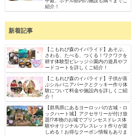
中庭、ホテル館内の施設も隅々までご
紹介！
新着記事
【こもれび森のイバライド】あそぶ、
さわる、たべる、つくる！ワクワクを
耕す体験型ビレッジ☆園内の遊具やフ
ードコートを詳しくご紹介！
【こもれび森のイバライド】子供が喜
ぶシルバニアパークとクッキー作り体
験について料金や施設内を詳しくご紹
介！
【群馬県にあるヨーロッパの古城・ロ
ックハート城】アクセサリーが付け放
題!?本物のお城でプリンセスドレス体
験やオリジナルブレスレット作りが楽
しめる！お得なクーポン情報もありま