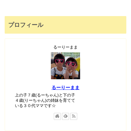
プロフィール
るーりーまま
るーりーまま
上の子７歳(るーちゃん)と下の子
４歳(りーちゃん)の姉妹を育てて
いる３０代ママです☆