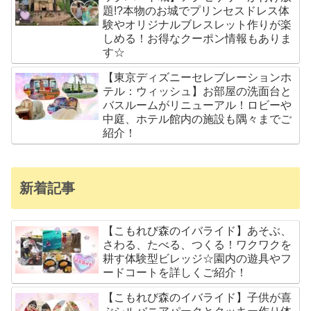
題!?本物のお城でプリンセスドレス体
験やオリジナルブレスレット作りが楽
しめる！お得なクーポン情報もありま
す☆
【東京ディズニーセレブレーションホ
テル：ウィッシュ】お部屋の洗面台と
バスルームがリニューアル！ロビーや
中庭、ホテル館内の施設も隅々までご
紹介！
新着記事
【こもれび森のイバライド】あそぶ、
さわる、たべる、つくる！ワクワクを
耕す体験型ビレッジ☆園内の遊具やフ
ードコートを詳しくご紹介！
【こもれび森のイバライド】子供が喜