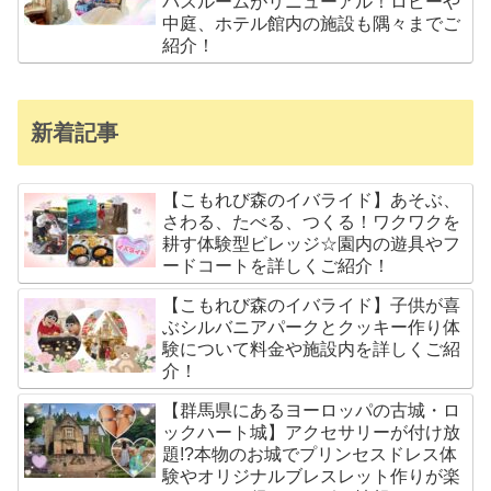
バスルームがリニューアル！ロビーや
中庭、ホテル館内の施設も隅々までご
紹介！
新着記事
【こもれび森のイバライド】あそぶ、
さわる、たべる、つくる！ワクワクを
耕す体験型ビレッジ☆園内の遊具やフ
ードコートを詳しくご紹介！
【こもれび森のイバライド】子供が喜
ぶシルバニアパークとクッキー作り体
験について料金や施設内を詳しくご紹
介！
【群馬県にあるヨーロッパの古城・ロ
ックハート城】アクセサリーが付け放
題!?本物のお城でプリンセスドレス体
験やオリジナルブレスレット作りが楽