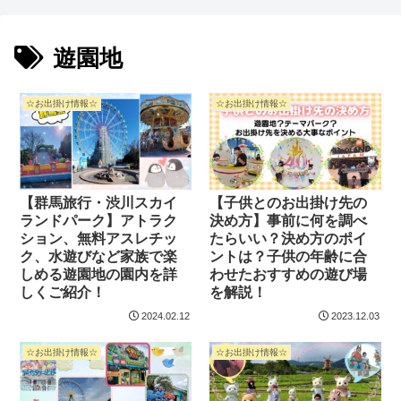
遊園地
☆お出掛け情報☆
☆お出掛け情報☆
【群馬旅行・渋川スカイ
【子供とのお出掛け先の
ランドパーク】アトラク
決め方】事前に何を調べ
ション、無料アスレチッ
たらいい？決め方のポイ
ク、水遊びなど家族で楽
ントは？子供の年齢に合
しめる遊園地の園内を詳
わせたおすすめの遊び場
しくご紹介！
を解説！
2024.02.12
2023.12.03
☆お出掛け情報☆
☆お出掛け情報☆