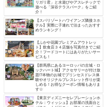
リガリ君」と水遊びやアスレチックで
遊べる「深谷テラスパーク」をご紹
介！
【スパリゾートハワイアンズ隣接３ホ
テル】実際に子連れで泊まったおすす
めランキング！
【ふかや花園プレミアムアウトレッ
ト】飲食店３４店舗を写真付きでご紹
介！フードコートにはありがたいサー
ビスも！
【群馬県にあるヨーロッパの古城・ロ
ックハート城】アクセサリーが付け放
題!?本物のお城でプリンセスドレス体
験やオリジナルブレスレット作りが楽
しめる！お得なクーポン情報もありま
す☆
【東京ディズニーセレブレーションホ
テル：ウィッシュ】お部屋の洗面台と