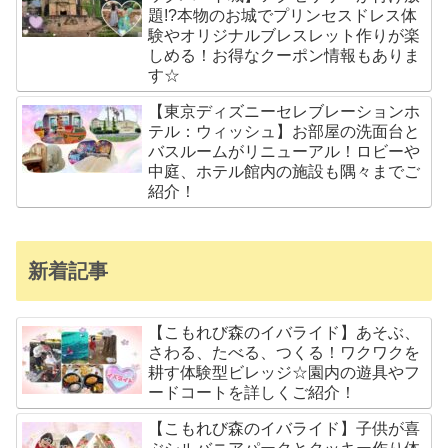
題!?本物のお城でプリンセスドレス体
験やオリジナルブレスレット作りが楽
しめる！お得なクーポン情報もありま
す☆
【東京ディズニーセレブレーションホ
テル：ウィッシュ】お部屋の洗面台と
バスルームがリニューアル！ロビーや
中庭、ホテル館内の施設も隅々までご
紹介！
新着記事
【こもれび森のイバライド】あそぶ、
さわる、たべる、つくる！ワクワクを
耕す体験型ビレッジ☆園内の遊具やフ
ードコートを詳しくご紹介！
【こもれび森のイバライド】子供が喜