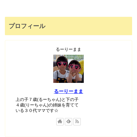
プロフィール
るーりーまま
るーりーまま
上の子７歳(るーちゃん)と下の子
４歳(りーちゃん)の姉妹を育てて
いる３０代ママです☆