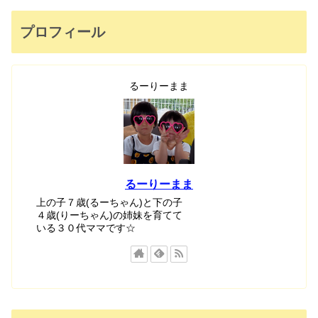
プロフィール
るーりーまま
るーりーまま
上の子７歳(るーちゃん)と下の子
４歳(りーちゃん)の姉妹を育てて
いる３０代ママです☆