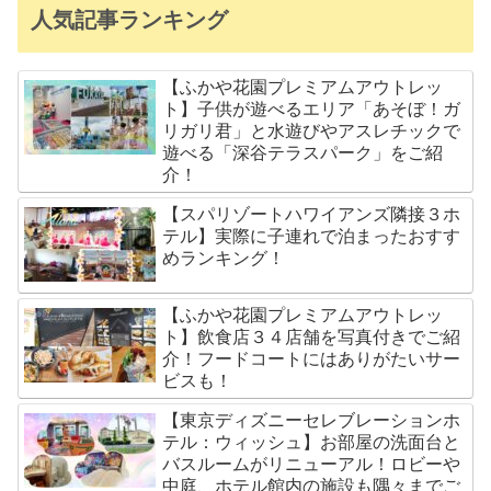
人気記事ランキング
【ふかや花園プレミアムアウトレッ
ト】子供が遊べるエリア「あそぼ！ガ
リガリ君」と水遊びやアスレチックで
遊べる「深谷テラスパーク」をご紹
介！
【スパリゾートハワイアンズ隣接３ホ
テル】実際に子連れで泊まったおすす
めランキング！
【ふかや花園プレミアムアウトレッ
ト】飲食店３４店舗を写真付きでご紹
介！フードコートにはありがたいサー
ビスも！
【東京ディズニーセレブレーションホ
テル：ウィッシュ】お部屋の洗面台と
バスルームがリニューアル！ロビーや
中庭、ホテル館内の施設も隅々までご