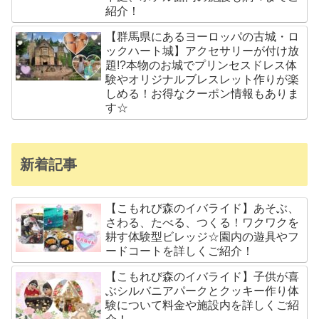
紹介！
【群馬県にあるヨーロッパの古城・ロ
ックハート城】アクセサリーが付け放
題!?本物のお城でプリンセスドレス体
験やオリジナルブレスレット作りが楽
しめる！お得なクーポン情報もありま
す☆
新着記事
【こもれび森のイバライド】あそぶ、
さわる、たべる、つくる！ワクワクを
耕す体験型ビレッジ☆園内の遊具やフ
ードコートを詳しくご紹介！
【こもれび森のイバライド】子供が喜
ぶシルバニアパークとクッキー作り体
験について料金や施設内を詳しくご紹