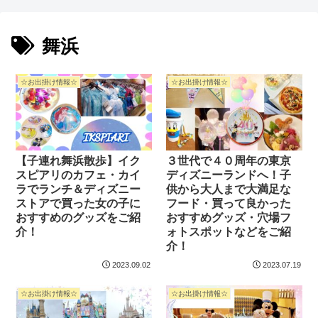
舞浜
☆お出掛け情報☆
☆お出掛け情報☆
【子連れ舞浜散歩】イク
３世代で４０周年の東京
スピアリのカフェ・カイ
ディズニーランドへ！子
ラでランチ＆ディズニー
供から大人まで大満足な
ストアで買った女の子に
フード・買って良かった
おすすめのグッズをご紹
おすすめグッズ・穴場フ
介！
ォトスポットなどをご紹
介！
2023.09.02
2023.07.19
☆お出掛け情報☆
☆お出掛け情報☆