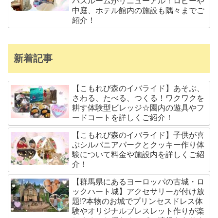
バスルームがリニューアル！ロビーや
中庭、ホテル館内の施設も隅々までご
紹介！
新着記事
【こもれび森のイバライド】あそぶ、
さわる、たべる、つくる！ワクワクを
耕す体験型ビレッジ☆園内の遊具やフ
ードコートを詳しくご紹介！
【こもれび森のイバライド】子供が喜
ぶシルバニアパークとクッキー作り体
験について料金や施設内を詳しくご紹
介！
【群馬県にあるヨーロッパの古城・ロ
ックハート城】アクセサリーが付け放
題!?本物のお城でプリンセスドレス体
験やオリジナルブレスレット作りが楽