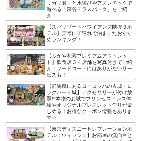
リガリ君」と水遊びやアスレチックで
遊べる「深谷テラスパーク」をご紹
介！
【スパリゾートハワイアンズ隣接３ホ
テル】実際に子連れで泊まったおすす
めランキング！
【ふかや花園プレミアムアウトレッ
ト】飲食店３４店舗を写真付きでご紹
介！フードコートにはありがたいサー
ビスも！
【群馬県にあるヨーロッパの古城・ロ
ックハート城】アクセサリーが付け放
題!?本物のお城でプリンセスドレス体
験やオリジナルブレスレット作りが楽
しめる！お得なクーポン情報もありま
す☆
【東京ディズニーセレブレーションホ
テル：ウィッシュ】お部屋の洗面台と