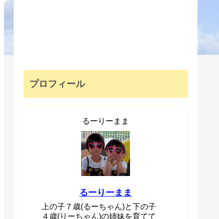
プロフィール
るーりーまま
るーりーまま
上の子７歳(るーちゃん)と下の子
４歳(りーちゃん)の姉妹を育てて