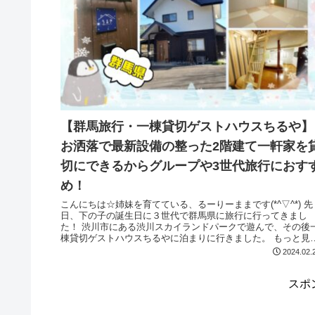
【群馬旅行・一棟貸切ゲストハウスちるや】
お洒落で最新設備の整った2階建て一軒家を
切にできるからグループや3世代旅行におす
め！
こんにちは☆姉妹を育てている、るーりーままです(*^▽^*) 先
日、下の子の誕生日に３世代で群馬県に旅行に行ってきまし
た！ 渋川市にある渋川スカイランドパークで遊んで、その後一
棟貸切ゲストハウスちるやに泊まりに行きました。 もっと見
る...
2024.02.
スポ