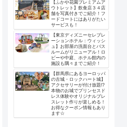
【ふかや花園プレミアムア
ウトレット】飲食店３４店
舗を写真付きでご紹介！フ
ードコートにはありがたい
サービスも！
【東京ディズニーセレブレ
ーションホテル：ウィッシ
ュ】お部屋の洗面台とバス
ルームがリニューアル！ロ
ビーや中庭、ホテル館内の
施設も隅々までご紹介！
【群馬県にあるヨーロッパ
の古城・ロックハート城】
アクセサリーが付け放題!?
本物のお城でプリンセスド
レス体験やオリジナルブレ
スレット作りが楽しめる！
お得なクーポン情報もあり
ます☆