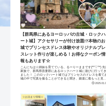
【群馬県にあるヨーロッパの古城・ロックハ
ート城】アクセサリーが付け放題!?本物のお
城でプリンセスドレス体験やオリジナルブレ
スレット作りが楽しめる！お得なクーポン情
報もあります☆
こんにちは☆姉妹を育てている、るーりーままです(*^▽^*) 先日
家族で、群馬県吾妻郡にあるロックハート城に遊びに行って
ました！ このロックハート城ではプリンセスのドレスを着てお
城の中で写真を撮ることができると聞き、娘達に着もっと見
る...
2025.01.
☆お泊まり情報☆