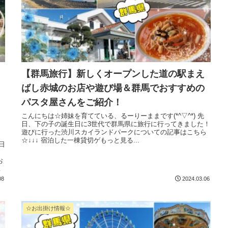
【群馬旅行】新しくオープンした道の駅まえ
ばし赤城のお店や遊び場＆群馬でおすすめの
パスタ屋さんをご紹介！
こんにちは☆姉妹を育てている、るーりーままです(*^▽^*) 先
日、下の子の誕生日に3世代で群馬県に旅行に行ってきました！
遊びに行った渋川スカイランドパークについての記事はこちら
☆↓↓↓ 宿泊した一棟貸切ゲもっと見る...
き
08
2024.03.06
☆お出掛け情報☆