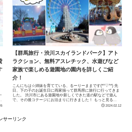
【群馬旅行・渋川スカイランドパーク】アト
貸
ラクション、無料アスレチック、水遊びなど
す
家族で楽しめる遊園地の園内を詳しくご紹
介！
こんにちは☆姉妹を育てている、るーりーままです(*^▽^*) 先
日、下の子のお誕生日に両家揃って群馬県に旅行に行ってきま
した。 渋川市にある遊園地や新しくできた道の駅などで遊ん
で、その後コテージにお泊まりに行きました！ もっと見る...
26
2024.02.12
ンサーリンク