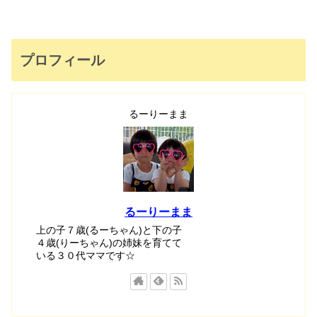
プロフィール
るーりーまま
るーりーまま
上の子７歳(るーちゃん)と下の子
４歳(りーちゃん)の姉妹を育てて
いる３０代ママです☆