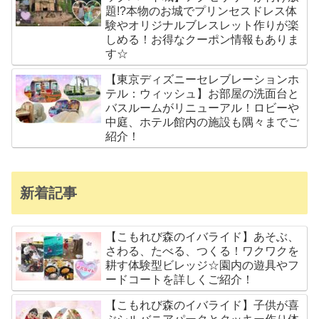
題!?本物のお城でプリンセスドレス体
験やオリジナルブレスレット作りが楽
しめる！お得なクーポン情報もありま
す☆
【東京ディズニーセレブレーションホ
テル：ウィッシュ】お部屋の洗面台と
バスルームがリニューアル！ロビーや
中庭、ホテル館内の施設も隅々までご
紹介！
新着記事
【こもれび森のイバライド】あそぶ、
さわる、たべる、つくる！ワクワクを
耕す体験型ビレッジ☆園内の遊具やフ
ードコートを詳しくご紹介！
【こもれび森のイバライド】子供が喜