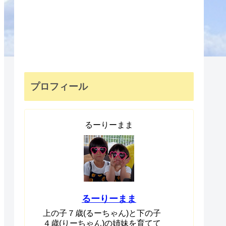
プロフィール
るーりーまま
るーりーまま
上の子７歳(るーちゃん)と下の子
４歳(りーちゃん)の姉妹を育てて