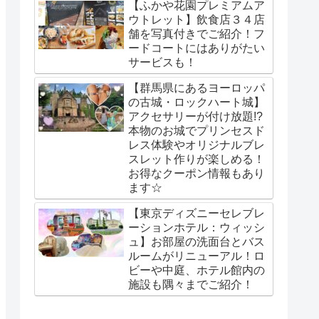
【ふかや花園プレミアムア
ウトレット】飲食店３４店
舗を写真付きでご紹介！フ
ードコートにはありがたい
サービスも！
【群馬県にあるヨーロッパ
の古城・ロックハート城】
アクセサリーが付け放題!?
本物のお城でプリンセスド
レス体験やオリジナルブレ
スレット作りが楽しめる！
お得なクーポン情報もあり
ます☆
【東京ディズニーセレブレ
ーションホテル：ウィッシ
ュ】お部屋の洗面台とバス
ルームがリニューアル！ロ
ビーや中庭、ホテル館内の
施設も隅々までご紹介！