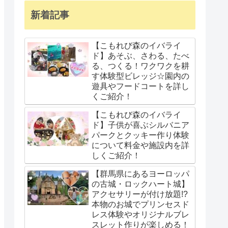
新着記事
【こもれび森のイバライ
ド】あそぶ、さわる、たべ
る、つくる！ワクワクを耕
す体験型ビレッジ☆園内の
遊具やフードコートを詳し
くご紹介！
【こもれび森のイバライ
ド】子供が喜ぶシルバニア
パークとクッキー作り体験
について料金や施設内を詳
しくご紹介！
【群馬県にあるヨーロッパ
の古城・ロックハート城】
アクセサリーが付け放題!?
本物のお城でプリンセスド
レス体験やオリジナルブレ
スレット作りが楽しめる！