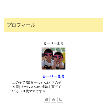
プロフィール
るーりーまま
るーりーまま
上の子７歳(るーちゃん)と下の子
４歳(りーちゃん)の姉妹を育てて
いる３０代ママです☆