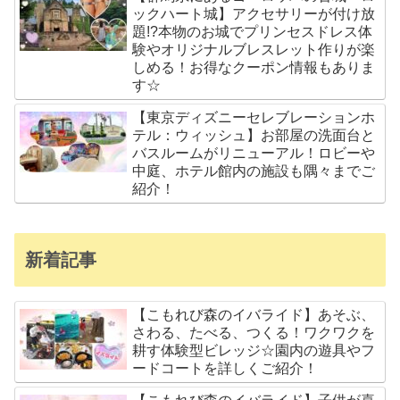
ックハート城】アクセサリーが付け放
題!?本物のお城でプリンセスドレス体
験やオリジナルブレスレット作りが楽
しめる！お得なクーポン情報もありま
す☆
【東京ディズニーセレブレーションホ
テル：ウィッシュ】お部屋の洗面台と
バスルームがリニューアル！ロビーや
中庭、ホテル館内の施設も隅々までご
紹介！
新着記事
【こもれび森のイバライド】あそぶ、
さわる、たべる、つくる！ワクワクを
耕す体験型ビレッジ☆園内の遊具やフ
ードコートを詳しくご紹介！