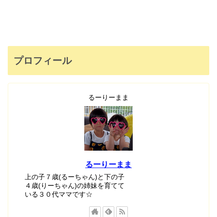
プロフィール
るーりーまま
るーりーまま
上の子７歳(るーちゃん)と下の子
４歳(りーちゃん)の姉妹を育てて
いる３０代ママです☆