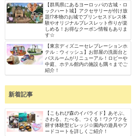
【群馬県にあるヨーロッパの古城・ロ
ックハート城】アクセサリーが付け放
題!?本物のお城でプリンセスドレス体
験やオリジナルブレスレット作りが楽
しめる！お得なクーポン情報もありま
す☆
【東京ディズニーセレブレーションホ
テル：ウィッシュ】お部屋の洗面台と
バスルームがリニューアル！ロビーや
中庭、ホテル館内の施設も隅々までご
紹介！
新着記事
【こもれび森のイバライド】あそぶ、
さわる、たべる、つくる！ワクワクを
耕す体験型ビレッジ☆園内の遊具やフ
ードコートを詳しくご紹介！