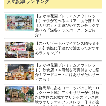
人気記事ランキング
【ふかや花園プレミアムアウトレッ
ト】子供が遊べるエリア「あそぼ！ガ
リガリ君」と水遊びやアスレチックで
遊べる「深谷テラスパーク」をご紹
介！
【スパリゾートハワイアンズ隣接３ホ
テル】実際に子連れで泊まったおすす
めランキング！
【ふかや花園プレミアムアウトレッ
ト】飲食店３４店舗を写真付きでご紹
介！フードコートにはありがたいサー
ビスも！
【群馬県にあるヨーロッパの古城・ロ
ックハート城】アクセサリーが付け放
題!?本物のお城でプリンセスドレス体
験やオリジナルブレスレット作りが楽