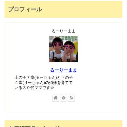
プロフィール
るーりーまま
るーりーまま
上の子７歳(るーちゃん)と下の子
４歳(りーちゃん)の姉妹を育てて
いる３０代ママです☆