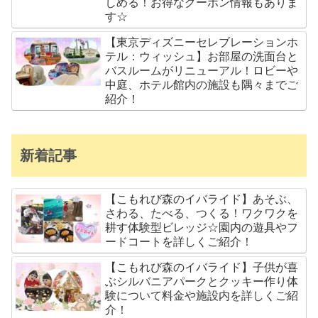
しめる！お得なクーポン情報もありま
す☆
【東京ディズニーセレブレーションホ
テル：ウィッシュ】お部屋の洗面台と
バスルームがリニューアル！ロビーや
中庭、ホテル館内の施設も隅々までご
紹介！
新着記事
【こもれび森のイバライド】あそぶ、
さわる、たべる、つくる！ワクワクを
耕す体験型ビレッジ☆園内の遊具やフ
ードコートを詳しくご紹介！
【こもれび森のイバライド】子供が喜
ぶシルバニアパークとクッキー作り体
験について料金や施設内を詳しくご紹
介！