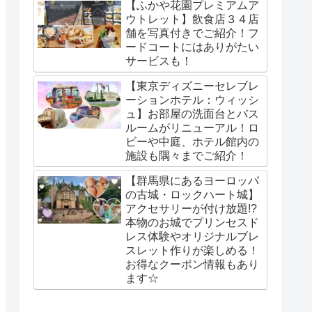
【ふかや花園プレミアムア
ウトレット】飲食店３４店
舗を写真付きでご紹介！フ
ードコートにはありがたい
サービスも！
【東京ディズニーセレブレ
ーションホテル：ウィッシ
ュ】お部屋の洗面台とバス
ルームがリニューアル！ロ
ビーや中庭、ホテル館内の
施設も隅々までご紹介！
【群馬県にあるヨーロッパ
の古城・ロックハート城】
アクセサリーが付け放題!?
本物のお城でプリンセスド
レス体験やオリジナルブレ
スレット作りが楽しめる！
お得なクーポン情報もあり
ます☆