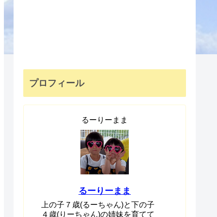
プロフィール
るーりーまま
るーりーまま
上の子７歳(るーちゃん)と下の子
４歳(りーちゃん)の姉妹を育てて