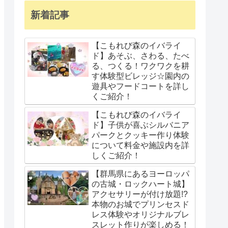
新着記事
【こもれび森のイバライ
ド】あそぶ、さわる、たべ
る、つくる！ワクワクを耕
す体験型ビレッジ☆園内の
遊具やフードコートを詳し
くご紹介！
【こもれび森のイバライ
ド】子供が喜ぶシルバニア
パークとクッキー作り体験
について料金や施設内を詳
しくご紹介！
【群馬県にあるヨーロッパ
の古城・ロックハート城】
アクセサリーが付け放題!?
本物のお城でプリンセスド
レス体験やオリジナルブレ
スレット作りが楽しめる！