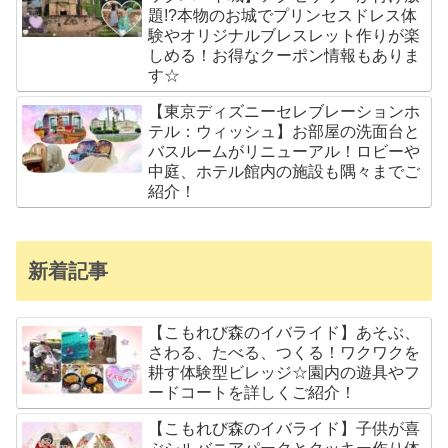
題!?本物のお城でプリンセスドレス体
験やオリジナルブレスレット作りが楽
しめる！お得なクーポン情報もありま
す☆
【東京ディズニーセレブレーションホ
テル：ウィッシュ】お部屋の洗面台と
バスルームがリニューアル！ロビーや
中庭、ホテル館内の施設も隅々までご
紹介！
新着記事
【こもれび森のイバライド】あそぶ、
さわる、たべる、つくる！ワクワクを
耕す体験型ビレッジ☆園内の遊具やフ
ードコートを詳しくご紹介！
【こもれび森のイバライド】子供が喜