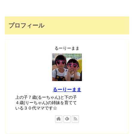
プロフィール
るーりーまま
るーりーまま
上の子７歳(るーちゃん)と下の子
４歳(りーちゃん)の姉妹を育てて
いる３０代ママです☆