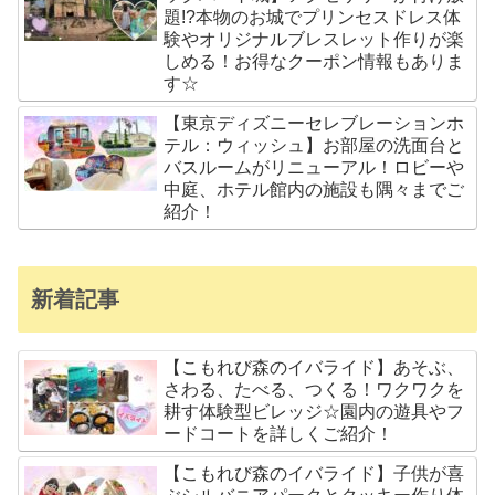
題!?本物のお城でプリンセスドレス体
験やオリジナルブレスレット作りが楽
しめる！お得なクーポン情報もありま
す☆
【東京ディズニーセレブレーションホ
テル：ウィッシュ】お部屋の洗面台と
バスルームがリニューアル！ロビーや
中庭、ホテル館内の施設も隅々までご
紹介！
新着記事
【こもれび森のイバライド】あそぶ、
さわる、たべる、つくる！ワクワクを
耕す体験型ビレッジ☆園内の遊具やフ
ードコートを詳しくご紹介！
【こもれび森のイバライド】子供が喜