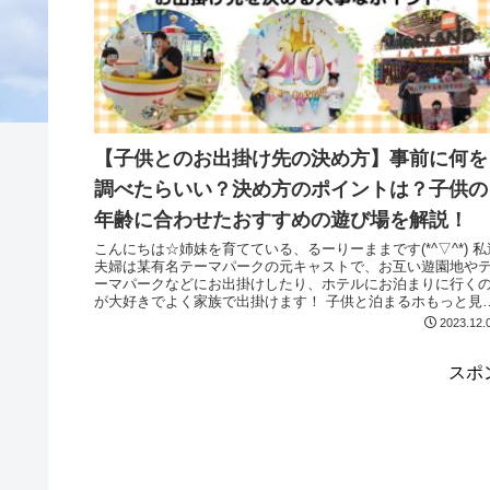
【子供とのお出掛け先の決め方】事前に何を
調べたらいい？決め方のポイントは？子供の
年齢に合わせたおすすめの遊び場を解説！
こんにちは☆姉妹を育てている、るーりーままです(*^▽^*) 私達
夫婦は某有名テーマパークの元キャストで、お互い遊園地や
ーマパークなどにお出掛けしたり、ホテルにお泊まりに行く
が大好きでよく家族で出掛けます！ 子供と泊まるホもっと見
る...
2023.12.
スポ