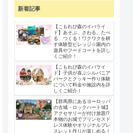
新着記事
【こもれび森のイバライ
ド】あそぶ、さわる、たべ
る、つくる！ワクワクを耕
す体験型ビレッジ☆園内の
遊具やフードコートを詳し
くご紹介！
【こもれび森のイバライ
ド】子供が喜ぶシルバニア
パークとクッキー作り体験
について料金や施設内を詳
しくご紹介！
【群馬県にあるヨーロッパ
の古城・ロックハート城】
アクセサリーが付け放題!?
本物のお城でプリンセスド
レス体験やオリジナルブレ
スレット作りが楽しめる！