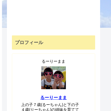
プロフィール
るーりーまま
るーりーまま
上の子７歳(るーちゃん)と下の子
４歳(りーちゃん)の姉妹を育てて