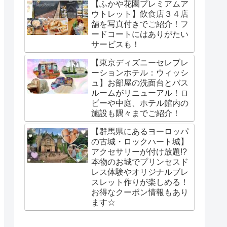
【ふかや花園プレミアムア
ウトレット】飲食店３４店
舗を写真付きでご紹介！フ
ードコートにはありがたい
サービスも！
【東京ディズニーセレブレ
ーションホテル：ウィッシ
ュ】お部屋の洗面台とバス
ルームがリニューアル！ロ
ビーや中庭、ホテル館内の
施設も隅々までご紹介！
【群馬県にあるヨーロッパ
の古城・ロックハート城】
アクセサリーが付け放題!?
本物のお城でプリンセスド
レス体験やオリジナルブレ
スレット作りが楽しめる！
お得なクーポン情報もあり
ます☆