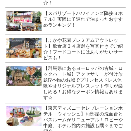
介！
【スパリゾートハワイアンズ隣接３ホ
テル】実際に子連れで泊まったおすす
めランキング！
【ふかや花園プレミアムアウトレッ
ト】飲食店３４店舗を写真付きでご紹
介！フードコートにはありがたいサー
ビスも！
【群馬県にあるヨーロッパの古城・ロ
ックハート城】アクセサリーが付け放
題!?本物のお城でプリンセスドレス体
験やオリジナルブレスレット作りが楽
しめる！お得なクーポン情報もありま
す☆
【東京ディズニーセレブレーションホ
テル：ウィッシュ】お部屋の洗面台と
バスルームがリニューアル！ロビーや
中庭、ホテル館内の施設も隅々までご