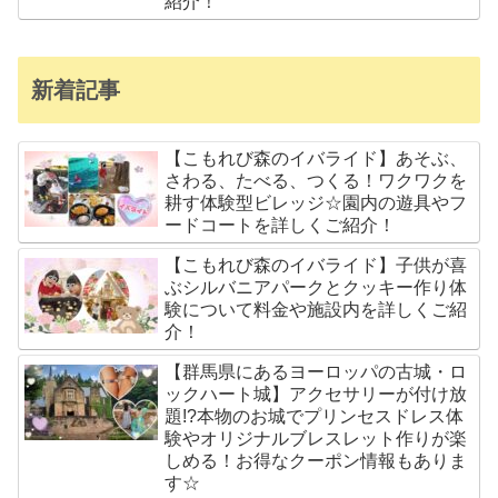
紹介！
新着記事
【こもれび森のイバライド】あそぶ、
さわる、たべる、つくる！ワクワクを
耕す体験型ビレッジ☆園内の遊具やフ
ードコートを詳しくご紹介！
【こもれび森のイバライド】子供が喜
ぶシルバニアパークとクッキー作り体
験について料金や施設内を詳しくご紹
介！
【群馬県にあるヨーロッパの古城・ロ
ックハート城】アクセサリーが付け放
題!?本物のお城でプリンセスドレス体
験やオリジナルブレスレット作りが楽
しめる！お得なクーポン情報もありま
す☆