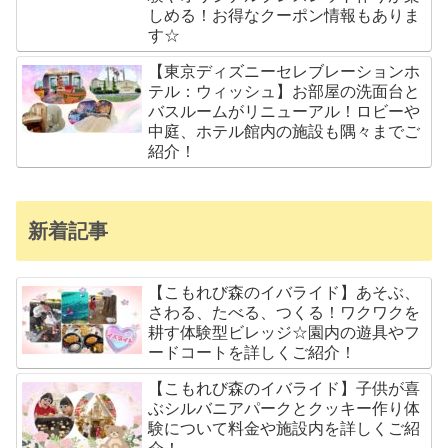
しめる！お得なクーポン情報もありま
す☆
【東京ディズニーセレブレーションホ
テル：ウィッシュ】お部屋の洗面台と
バスルームがリニューアル！ロビーや
中庭、ホテル館内の施設も隅々までご
紹介！
新着記事
【こもれび森のイバライド】あそぶ、
さわる、たべる、つくる！ワクワクを
耕す体験型ビレッジ☆園内の遊具やフ
ードコートを詳しくご紹介！
【こもれび森のイバライド】子供が喜
ぶシルバニアパークとクッキー作り体
験について料金や施設内を詳しくご紹