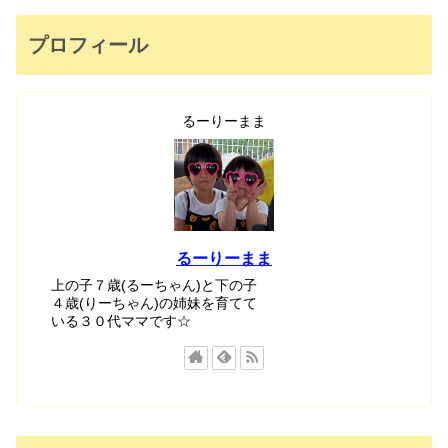
プロフィール
るーりーまま
るーりーまま
上の子７歳(るーちゃん)と下の子
４歳(りーちゃん)の姉妹を育てて
いる３０代ママです☆