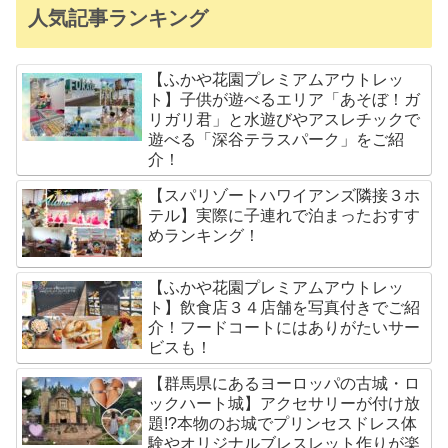
人気記事ランキング
【ふかや花園プレミアムアウトレッ
ト】子供が遊べるエリア「あそぼ！ガ
リガリ君」と水遊びやアスレチックで
遊べる「深谷テラスパーク」をご紹
介！
【スパリゾートハワイアンズ隣接３ホ
テル】実際に子連れで泊まったおすす
めランキング！
【ふかや花園プレミアムアウトレッ
ト】飲食店３４店舗を写真付きでご紹
介！フードコートにはありがたいサー
ビスも！
【群馬県にあるヨーロッパの古城・ロ
ックハート城】アクセサリーが付け放
題!?本物のお城でプリンセスドレス体
験やオリジナルブレスレット作りが楽