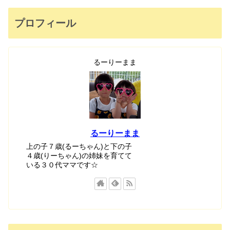
プロフィール
るーりーまま
るーりーまま
上の子７歳(るーちゃん)と下の子
４歳(りーちゃん)の姉妹を育てて
いる３０代ママです☆