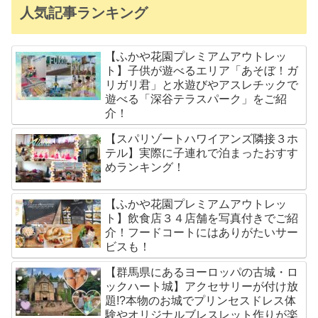
人気記事ランキング
【ふかや花園プレミアムアウトレッ
ト】子供が遊べるエリア「あそぼ！ガ
リガリ君」と水遊びやアスレチックで
遊べる「深谷テラスパーク」をご紹
介！
【スパリゾートハワイアンズ隣接３ホ
テル】実際に子連れで泊まったおすす
めランキング！
【ふかや花園プレミアムアウトレッ
ト】飲食店３４店舗を写真付きでご紹
介！フードコートにはありがたいサー
ビスも！
【群馬県にあるヨーロッパの古城・ロ
ックハート城】アクセサリーが付け放
題!?本物のお城でプリンセスドレス体
験やオリジナルブレスレット作りが楽