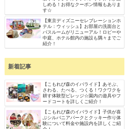
しめる！お得なクーポン情報もありま
す☆
【東京ディズニーセレブレーションホ
テル：ウィッシュ】お部屋の洗面台と
バスルームがリニューアル！ロビーや
中庭、ホテル館内の施設も隅々までご
紹介！
新着記事
【こもれび森のイバライド】あそぶ、
さわる、たべる、つくる！ワクワクを
耕す体験型ビレッジ☆園内の遊具やフ
ードコートを詳しくご紹介！
【こもれび森のイバライド】子供が喜
ぶシルバニアパークとクッキー作り体
験について料金や施設内を詳しくご紹