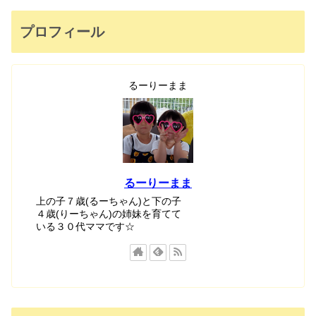
プロフィール
るーりーまま
るーりーまま
上の子７歳(るーちゃん)と下の子
４歳(りーちゃん)の姉妹を育てて
いる３０代ママです☆