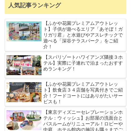
人気記事ランキング
【ふかや花園プレミアムアウトレッ
ト】子供が遊べるエリア「あそぼ！ガ
リガリ君」と水遊びやアスレチックで
遊べる「深谷テラスパーク」をご紹
介！
【スパリゾートハワイアンズ隣接３ホ
テル】実際に子連れで泊まったおすす
めランキング！
【ふかや花園プレミアムアウトレッ
ト】飲食店３４店舗を写真付きでご紹
介！フードコートにはありがたいサー
ビスも！
【東京ディズニーセレブレーションホ
テル：ウィッシュ】お部屋の洗面台と
バスルームがリニューアル！ロビーや
中庭、ホテル館内の施設も隅々までご