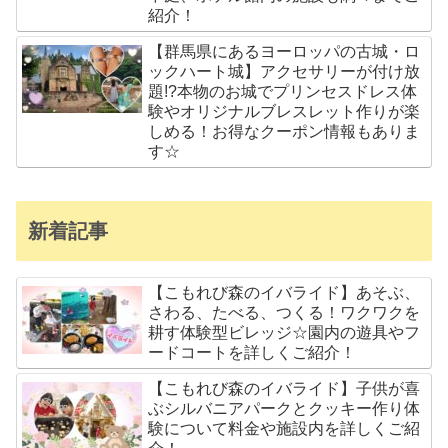
紹介！
【群馬県にあるヨーロッパの古城・ロ
ックハート城】アクセサリーが付け放
題!?本物のお城でプリンセスドレス体
験やオリジナルブレスレット作りが楽
しめる！お得なクーポン情報もありま
す☆
新着記事
【こもれび森のイバライド】あそぶ、
さわる、たべる、つくる！ワクワクを
耕す体験型ビレッジ☆園内の遊具やフ
ードコートを詳しくご紹介！
【こもれび森のイバライド】子供が喜
ぶシルバニアパークとクッキー作り体
験について料金や施設内を詳しくご紹