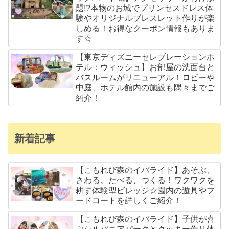
題!?本物のお城でプリンセスドレス体
験やオリジナルブレスレット作りが楽
しめる！お得なクーポン情報もありま
す☆
【東京ディズニーセレブレーションホ
テル：ウィッシュ】お部屋の洗面台と
バスルームがリニューアル！ロビーや
中庭、ホテル館内の施設も隅々までご
紹介！
新着記事
【こもれび森のイバライド】あそぶ、
さわる、たべる、つくる！ワクワクを
耕す体験型ビレッジ☆園内の遊具やフ
ードコートを詳しくご紹介！
【こもれび森のイバライド】子供が喜