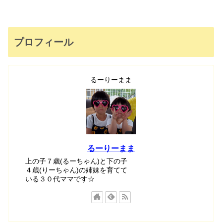
プロフィール
るーりーまま
るーりーまま
上の子７歳(るーちゃん)と下の子
４歳(りーちゃん)の姉妹を育てて
いる３０代ママです☆