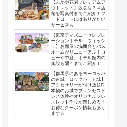
【ふかや花園プレミアムア
ウトレット】飲食店３４店
舗を写真付きでご紹介！フ
ードコートにはありがたい
サービスも！
【東京ディズニーセレブレ
ーションホテル：ウィッシ
ュ】お部屋の洗面台とバス
ルームがリニューアル！ロ
ビーや中庭、ホテル館内の
施設も隅々までご紹介！
【群馬県にあるヨーロッパ
の古城・ロックハート城】
アクセサリーが付け放題!?
本物のお城でプリンセスド
レス体験やオリジナルブレ
スレット作りが楽しめる！
お得なクーポン情報もあり
ます☆