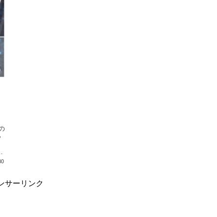
い
リ
30
ンサーリンク