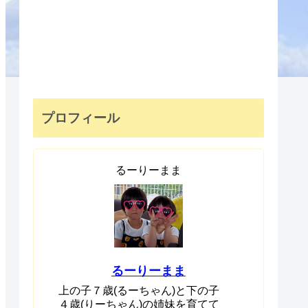
プロフィール
るーりーまま
るーりーまま
上の子７歳(るーちゃん)と下の子
４歳(りーちゃん)の姉妹を育てて