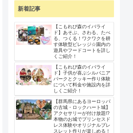
新着記事
【こもれび森のイバライ
ド】あそぶ、さわる、たべ
る、つくる！ワクワクを耕
す体験型ビレッジ☆園内の
遊具やフードコートを詳し
くご紹介！
【こもれび森のイバライ
ド】子供が喜ぶシルバニア
パークとクッキー作り体験
について料金や施設内を詳
しくご紹介！
【群馬県にあるヨーロッパ
の古城・ロックハート城】
アクセサリーが付け放題!?
本物のお城でプリンセスド
レス体験やオリジナルブレ
スレット作りが楽しめる！