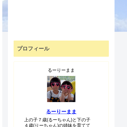
プロフィール
るーりーまま
るーりーまま
上の子７歳(るーちゃん)と下の子
４歳(りーちゃん)の姉妹を育てて