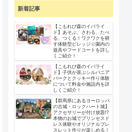
新着記事
【こもれび森のイバライ
ド】あそぶ、さわる、たべ
る、つくる！ワクワクを耕
す体験型ビレッジ☆園内の
遊具やフードコートを詳し
くご紹介！
【こもれび森のイバライ
ド】子供が喜ぶシルバニア
パークとクッキー作り体験
について料金や施設内を詳
しくご紹介！
【群馬県にあるヨーロッパ
の古城・ロックハート城】
アクセサリーが付け放題!?
本物のお城でプリンセスド
レス体験やオリジナルブレ
スレット作りが楽しめる！