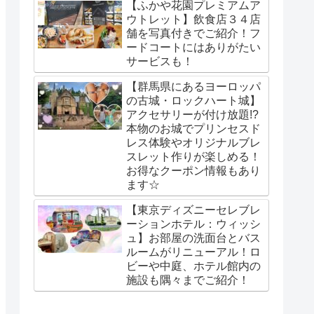
【ふかや花園プレミアムア
ウトレット】飲食店３４店
舗を写真付きでご紹介！フ
ードコートにはありがたい
サービスも！
【群馬県にあるヨーロッパ
の古城・ロックハート城】
アクセサリーが付け放題!?
本物のお城でプリンセスド
レス体験やオリジナルブレ
スレット作りが楽しめる！
お得なクーポン情報もあり
ます☆
【東京ディズニーセレブレ
ーションホテル：ウィッシ
ュ】お部屋の洗面台とバス
ルームがリニューアル！ロ
ビーや中庭、ホテル館内の
施設も隅々までご紹介！