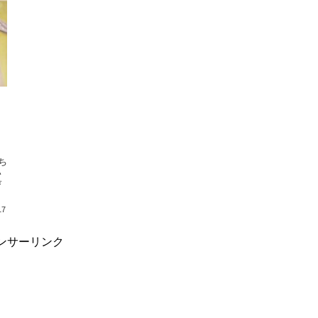
い
び
17
ンサーリンク