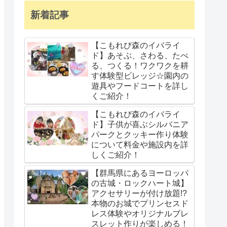
新着記事
【こもれび森のイバライ
ド】あそぶ、さわる、たべ
る、つくる！ワクワクを耕
す体験型ビレッジ☆園内の
遊具やフードコートを詳し
くご紹介！
【こもれび森のイバライ
ド】子供が喜ぶシルバニア
パークとクッキー作り体験
について料金や施設内を詳
しくご紹介！
【群馬県にあるヨーロッパ
の古城・ロックハート城】
アクセサリーが付け放題!?
本物のお城でプリンセスド
レス体験やオリジナルブレ
スレット作りが楽しめる！