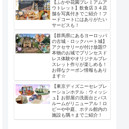
【ふかや花園プレミアムア
ウトレット】飲食店３４店
舗を写真付きでご紹介！フ
ードコートにはありがたい
サービスも！
【群馬県にあるヨーロッパ
の古城・ロックハート城】
アクセサリーが付け放題!?
本物のお城でプリンセスド
レス体験やオリジナルブレ
スレット作りが楽しめる！
お得なクーポン情報もあり
ます☆
【東京ディズニーセレブレ
ーションホテル：ウィッシ
ュ】お部屋の洗面台とバス
ルームがリニューアル！ロ
ビーや中庭、ホテル館内の
施設も隅々までご紹介！