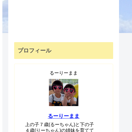
プロフィール
るーりーまま
るーりーまま
上の子７歳(るーちゃん)と下の子
４歳(りーちゃん)の姉妹を育てて