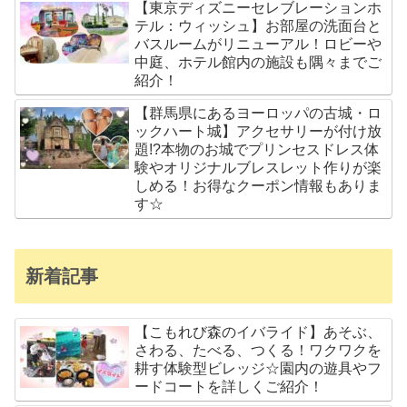
【東京ディズニーセレブレーションホ
テル：ウィッシュ】お部屋の洗面台と
バスルームがリニューアル！ロビーや
中庭、ホテル館内の施設も隅々までご
紹介！
【群馬県にあるヨーロッパの古城・ロ
ックハート城】アクセサリーが付け放
題!?本物のお城でプリンセスドレス体
験やオリジナルブレスレット作りが楽
しめる！お得なクーポン情報もありま
す☆
新着記事
【こもれび森のイバライド】あそぶ、
さわる、たべる、つくる！ワクワクを
耕す体験型ビレッジ☆園内の遊具やフ
ードコートを詳しくご紹介！