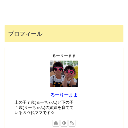
プロフィール
るーりーまま
るーりーまま
上の子７歳(るーちゃん)と下の子
４歳(りーちゃん)の姉妹を育てて
いる３０代ママです☆