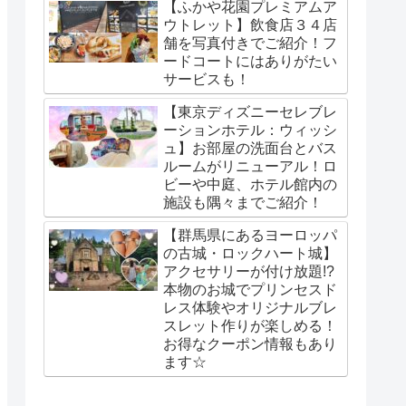
【ふかや花園プレミアムア
ウトレット】飲食店３４店
舗を写真付きでご紹介！フ
ードコートにはありがたい
サービスも！
【東京ディズニーセレブレ
ーションホテル：ウィッシ
ュ】お部屋の洗面台とバス
ルームがリニューアル！ロ
ビーや中庭、ホテル館内の
施設も隅々までご紹介！
【群馬県にあるヨーロッパ
の古城・ロックハート城】
アクセサリーが付け放題!?
本物のお城でプリンセスド
レス体験やオリジナルブレ
スレット作りが楽しめる！
お得なクーポン情報もあり
ます☆