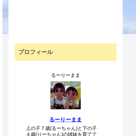
プロフィール
るーりーまま
るーりーまま
上の子７歳(るーちゃん)と下の子
４歳(りーちゃん)の姉妹を育てて