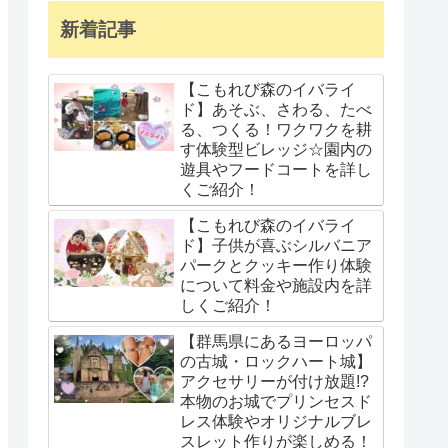
新着記事
【こもれび森のイバライ
ド】あそぶ、さわる、たべ
る、つくる！ワクワクを耕
す体験型ビレッジ☆園内の
遊具やフードコートを詳し
くご紹介！
【こもれび森のイバライ
ド】子供が喜ぶシルバニア
パークとクッキー作り体験
について料金や施設内を詳
しくご紹介！
【群馬県にあるヨーロッパ
の古城・ロックハート城】
アクセサリーが付け放題!?
本物のお城でプリンセスド
レス体験やオリジナルブレ
スレット作りが楽しめる！