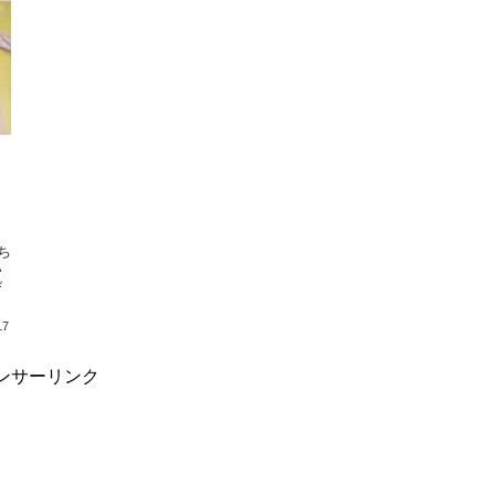
い
び
17
ンサーリンク