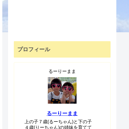
プロフィール
るーりーまま
るーりーまま
上の子７歳(るーちゃん)と下の子
４歳(りーちゃん)の姉妹を育てて