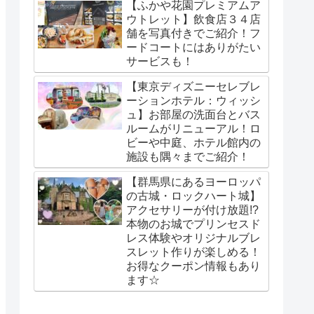
【ふかや花園プレミアムア
ウトレット】飲食店３４店
舗を写真付きでご紹介！フ
ードコートにはありがたい
サービスも！
【東京ディズニーセレブレ
ーションホテル：ウィッシ
ュ】お部屋の洗面台とバス
ルームがリニューアル！ロ
ビーや中庭、ホテル館内の
施設も隅々までご紹介！
【群馬県にあるヨーロッパ
の古城・ロックハート城】
アクセサリーが付け放題!?
本物のお城でプリンセスド
レス体験やオリジナルブレ
スレット作りが楽しめる！
お得なクーポン情報もあり
ます☆