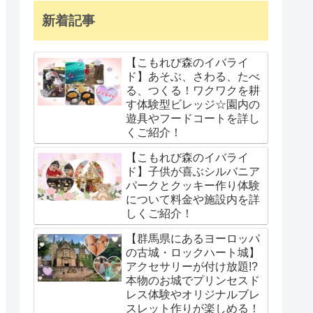
新着記事
【こもれび森のイバライ
ド】あそぶ、さわる、たべ
る、つくる！ワクワクを耕
す体験型ビレッジ☆園内の
遊具やフードコートを詳し
くご紹介！
【こもれび森のイバライ
ド】子供が喜ぶシルバニア
パークとクッキー作り体験
について料金や施設内を詳
しくご紹介！
【群馬県にあるヨーロッパ
の古城・ロックハート城】
アクセサリーが付け放題!?
本物のお城でプリンセスド
レス体験やオリジナルブレ
スレット作りが楽しめる！