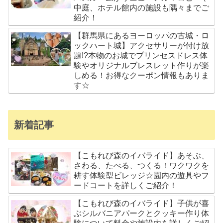
中庭、ホテル館内の施設も隅々までご
紹介！
【群馬県にあるヨーロッパの古城・ロ
ックハート城】アクセサリーが付け放
題!?本物のお城でプリンセスドレス体
験やオリジナルブレスレット作りが楽
しめる！お得なクーポン情報もありま
す☆
新着記事
【こもれび森のイバライド】あそぶ、
さわる、たべる、つくる！ワクワクを
耕す体験型ビレッジ☆園内の遊具やフ
ードコートを詳しくご紹介！
【こもれび森のイバライド】子供が喜
ぶシルバニアパークとクッキー作り体