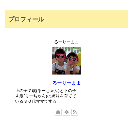
プロフィール
るーりーまま
るーりーまま
上の子７歳(るーちゃん)と下の子
４歳(りーちゃん)の姉妹を育てて
いる３０代ママです☆