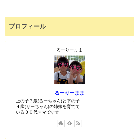
プロフィール
るーりーまま
るーりーまま
上の子７歳(るーちゃん)と下の子
４歳(りーちゃん)の姉妹を育てて
いる３０代ママです☆