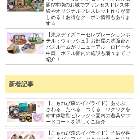
題!?本物のお城でプリンセスドレス体
験やオリジナルブレスレット作りが楽
しめる！お得なクーポン情報もありま
す☆
【東京ディズニーセレブレーションホ
テル：ウィッシュ】お部屋の洗面台と
バスルームがリニューアル！ロビーや
中庭、ホテル館内の施設も隅々までご
紹介！
新着記事
【こもれび森のイバライド】あそぶ、
さわる、たべる、つくる！ワクワクを
耕す体験型ビレッジ☆園内の遊具やフ
ードコートを詳しくご紹介！
【こもれび森のイバライド】子供が喜