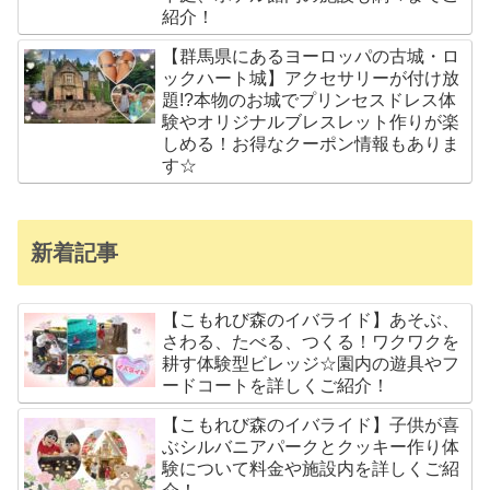
紹介！
【群馬県にあるヨーロッパの古城・ロ
ックハート城】アクセサリーが付け放
題!?本物のお城でプリンセスドレス体
験やオリジナルブレスレット作りが楽
しめる！お得なクーポン情報もありま
す☆
新着記事
【こもれび森のイバライド】あそぶ、
さわる、たべる、つくる！ワクワクを
耕す体験型ビレッジ☆園内の遊具やフ
ードコートを詳しくご紹介！
【こもれび森のイバライド】子供が喜
ぶシルバニアパークとクッキー作り体
験について料金や施設内を詳しくご紹