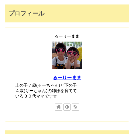
プロフィール
るーりーまま
るーりーまま
上の子７歳(るーちゃん)と下の子
４歳(りーちゃん)の姉妹を育てて
いる３０代ママです☆