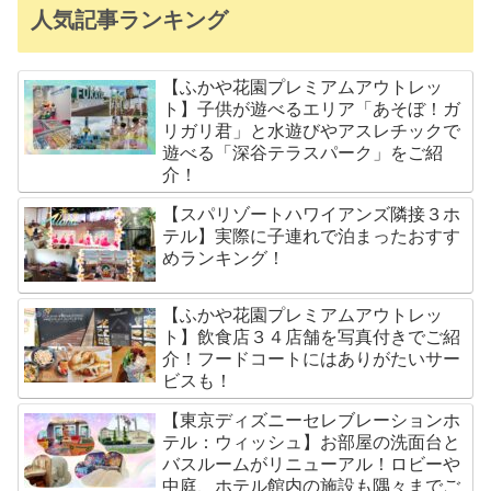
人気記事ランキング
【ふかや花園プレミアムアウトレッ
ト】子供が遊べるエリア「あそぼ！ガ
リガリ君」と水遊びやアスレチックで
遊べる「深谷テラスパーク」をご紹
介！
【スパリゾートハワイアンズ隣接３ホ
テル】実際に子連れで泊まったおすす
めランキング！
【ふかや花園プレミアムアウトレッ
ト】飲食店３４店舗を写真付きでご紹
介！フードコートにはありがたいサー
ビスも！
【東京ディズニーセレブレーションホ
テル：ウィッシュ】お部屋の洗面台と
バスルームがリニューアル！ロビーや
中庭、ホテル館内の施設も隅々までご