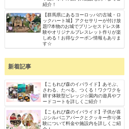
紹介！
【群馬県にあるヨーロッパの古城・ロ
ックハート城】アクセサリーが付け放
題!?本物のお城でプリンセスドレス体
験やオリジナルブレスレット作りが楽
しめる！お得なクーポン情報もありま
す☆
新着記事
【こもれび森のイバライド】あそぶ、
さわる、たべる、つくる！ワクワクを
耕す体験型ビレッジ☆園内の遊具やフ
ードコートを詳しくご紹介！
【こもれび森のイバライド】子供が喜
ぶシルバニアパークとクッキー作り体
験について料金や施設内を詳しくご紹