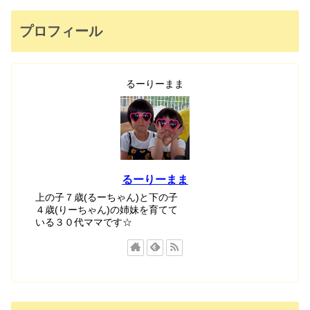
プロフィール
るーりーまま
るーりーまま
上の子７歳(るーちゃん)と下の子
４歳(りーちゃん)の姉妹を育てて
いる３０代ママです☆