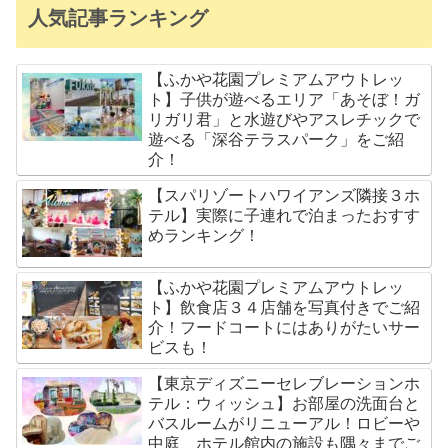
人気記事ランキング
【ふかや花園プレミアムアウトレッ
ト】子供が遊べるエリア「あそぼ！ガ
リガリ君」と水遊びやアスレチックで
遊べる「深谷テラスパーク」をご紹
介！
【スパリゾートハワイアンズ隣接３ホ
テル】実際に子連れで泊まったおすす
めランキング！
【ふかや花園プレミアムアウトレッ
ト】飲食店３４店舗を写真付きでご紹
介！フードコートにはありがたいサー
ビスも！
【東京ディズニーセレブレーションホ
テル：ウィッシュ】お部屋の洗面台と
バスルームがリニューアル！ロビーや
中庭、ホテル館内の施設も隅々までご