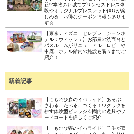
題!?本物のお城でプリンセスドレス体
験やオリジナルブレスレット作りが楽
しめる！お得なクーポン情報もありま
す☆
【東京ディズニーセレブレーションホ
テル：ウィッシュ】お部屋の洗面台と
バスルームがリニューアル！ロビーや
中庭、ホテル館内の施設も隅々までご
紹介！
新着記事
【こもれび森のイバライド】あそぶ、
さわる、たべる、つくる！ワクワクを
耕す体験型ビレッジ☆園内の遊具やフ
ードコートを詳しくご紹介！
【こもれび森のイバライド】子供が喜