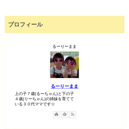
プロフィール
るーりーまま
るーりーまま
上の子７歳(るーちゃん)と下の子
４歳(りーちゃん)の姉妹を育てて
いる３０代ママです☆