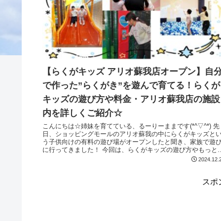
【らくがキッズ アリオ蘇我店オープン】自
で作った”らくがき”を遊んで育てる！らくが
キッズの遊び方や料金・アリオ蘇我店の施設
内を詳しくご紹介☆
こんにちは☆姉妹を育てている、るーりーままです(*^▽^*) 先
日、ショッピングモールのアリオ蘇我の中にらくがキッズと
う子供向けの有料の遊び場がオープンしたと聞き、家族で遊
に行ってきました！ 今回は、らくがキッズの遊び方やもっと見
る...
2024.12.
スポ