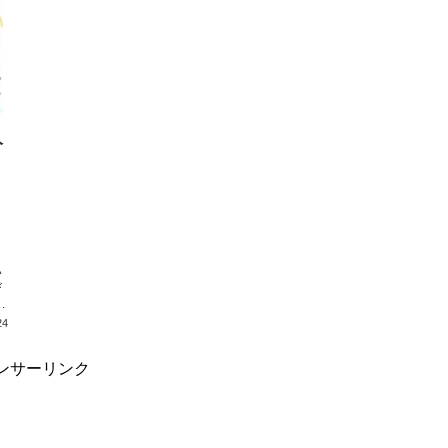
分
い
び
24
ンサーリンク