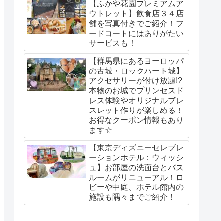
【ふかや花園プレミアムア
ウトレット】飲食店３４店
舗を写真付きでご紹介！フ
ードコートにはありがたい
サービスも！
【群馬県にあるヨーロッパ
の古城・ロックハート城】
アクセサリーが付け放題!?
本物のお城でプリンセスド
レス体験やオリジナルブレ
スレット作りが楽しめる！
お得なクーポン情報もあり
ます☆
【東京ディズニーセレブレ
ーションホテル：ウィッシ
ュ】お部屋の洗面台とバス
ルームがリニューアル！ロ
ビーや中庭、ホテル館内の
施設も隅々までご紹介！