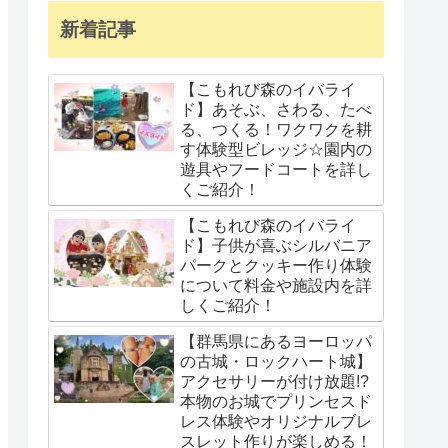
新着記事
【こもれび森のイバライ
ド】あそぶ、さわる、たべ
る、つくる！ワクワクを耕
す体験型ビレッジ☆園内の
遊具やフードコートを詳し
くご紹介！
【こもれび森のイバライ
ド】子供が喜ぶシルバニア
パークとクッキー作り体験
について料金や施設内を詳
しくご紹介！
【群馬県にあるヨーロッパ
の古城・ロックハート城】
アクセサリーが付け放題!?
本物のお城でプリンセスド
レス体験やオリジナルブレ
スレット作りが楽しめる！