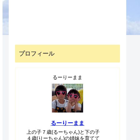
プロフィール
るーりーまま
るーりーまま
上の子７歳(るーちゃん)と下の子
４歳(りーちゃん)の姉妹を育てて