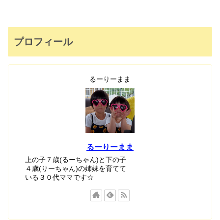
プロフィール
るーりーまま
るーりーまま
上の子７歳(るーちゃん)と下の子
４歳(りーちゃん)の姉妹を育てて
いる３０代ママです☆