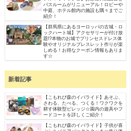
バスルームがリニューアル！ロビーや
中庭、ホテル館内の施設も隅々までご
紹介！
【群馬県にあるヨーロッパの古城・ロ
ックハート城】アクセサリーが付け放
題!?本物のお城でプリンセスドレス体
験やオリジナルブレスレット作りが楽
しめる！お得なクーポン情報もありま
す☆
新着記事
【こもれび森のイバライド】あそぶ、
さわる、たべる、つくる！ワクワクを
耕す体験型ビレッジ☆園内の遊具やフ
ードコートを詳しくご紹介！
【こもれび森のイバライド】子供が喜