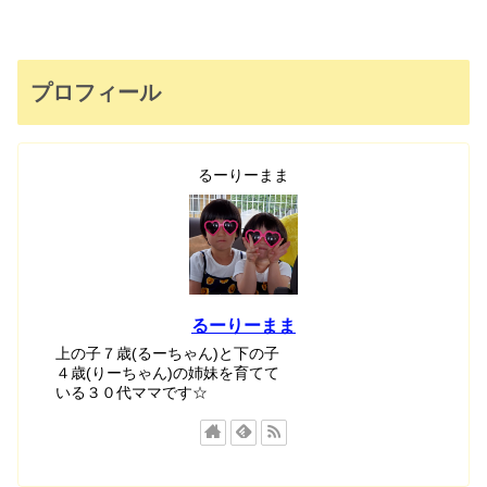
プロフィール
るーりーまま
るーりーまま
上の子７歳(るーちゃん)と下の子
４歳(りーちゃん)の姉妹を育てて
いる３０代ママです☆