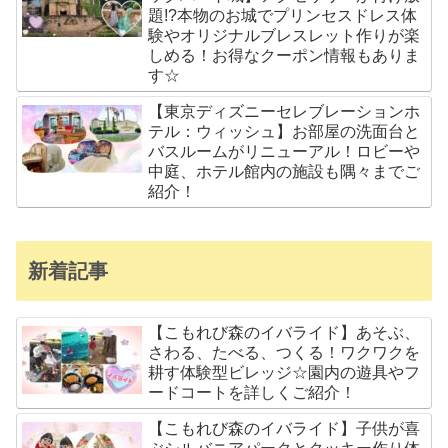
題!?本物のお城でプリンセスドレス体
験やオリジナルブレスレット作りが楽
しめる！お得なクーポン情報もありま
す☆
【東京ディズニーセレブレーションホ
テル：ウィッシュ】お部屋の洗面台と
バスルームがリニューアル！ロビーや
中庭、ホテル館内の施設も隅々までご
紹介！
新着記事
【こもれび森のイバライド】あそぶ、
さわる、たべる、つくる！ワクワクを
耕す体験型ビレッジ☆園内の遊具やフ
ードコートを詳しくご紹介！
【こもれび森のイバライド】子供が喜