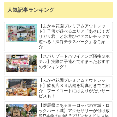
人気記事ランキング
【ふかや花園プレミアムアウトレッ
ト】子供が遊べるエリア「あそぼ！ガ
リガリ君」と水遊びやアスレチックで
遊べる「深谷テラスパーク」をご紹
介！
【スパリゾートハワイアンズ隣接３ホ
テル】実際に子連れで泊まったおすす
めランキング！
【ふかや花園プレミアムアウトレッ
ト】飲食店３４店舗を写真付きでご紹
介！フードコートにはありがたいサー
ビスも！
【群馬県にあるヨーロッパの古城・ロ
ックハート城】アクセサリーが付け放
題!?本物のお城でプリンセスドレス体