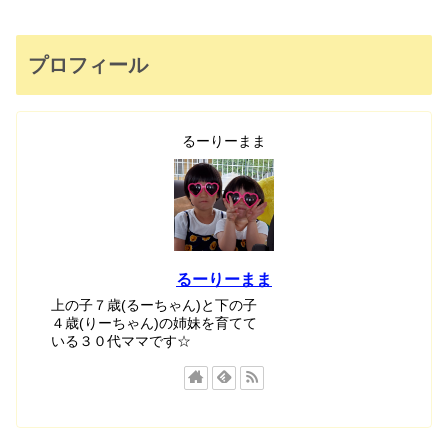
プロフィール
るーりーまま
るーりーまま
上の子７歳(るーちゃん)と下の子
４歳(りーちゃん)の姉妹を育てて
いる３０代ママです☆