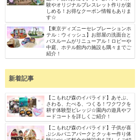
験やオリジナルブレスレット作りが楽
しめる！お得なクーポン情報もありま
す☆
【東京ディズニーセレブレーションホ
テル：ウィッシュ】お部屋の洗面台と
バスルームがリニューアル！ロビーや
中庭、ホテル館内の施設も隅々までご
紹介！
新着記事
【こもれび森のイバライド】あそぶ、
さわる、たべる、つくる！ワクワクを
耕す体験型ビレッジ☆園内の遊具やフ
ードコートを詳しくご紹介！
【こもれび森のイバライド】子供が喜
ぶシルバニアパークとクッキー作り体